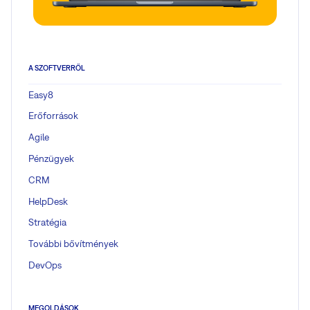
A SZOFTVERRŐL
Easy8
Erőforrások
Agile
Pénzügyek
CRM
HelpDesk
Stratégia
További bővítmények
DevOps
MEGOLDÁSOK