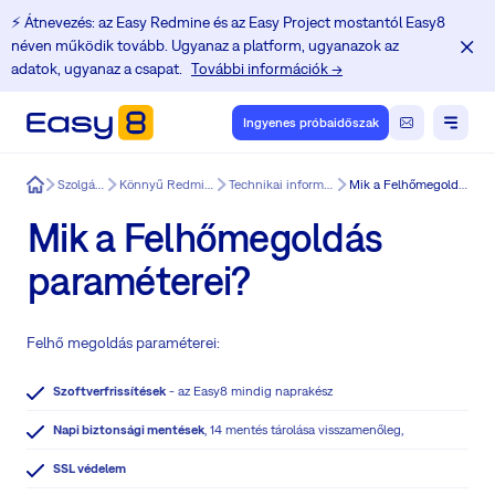
⚡️ Átnevezés: az Easy Redmine és az Easy Project mostantól Easy8
néven működik tovább. Ugyanaz a platform, ugyanazok az
adatok, ugyanaz a csapat.
További információk →
Ingyenes próbaidőszak
Easy8
Szolgáltatások
Könnyű Redmine integráció
Technikai információk az Easy8
Mik a Felhőmegoldás paraméterei?
Mik a Felhőmegoldás
paraméterei?
Felhő megoldás paraméterei:
Szoftverfrissítések
- az Easy8 mindig naprakész
Napi biztonsági mentések
, 14 mentés tárolása visszamenőleg,
SSL védelem