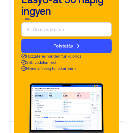
ingyen
E-mail
Folytatás
Hozzáférés minden funkcióhoz
SSL-védelemmel
Nincs szükség bankkártyára