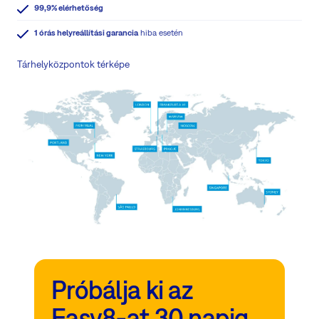
99,9% elérhetőség
1 órás helyreállítási garancia
hiba esetén
Tárhelyközpontok térképe
Próbálja ki az
Easy8-at 30 napig