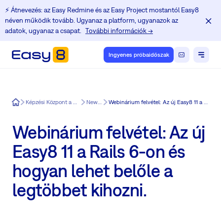
⚡️ Átnevezés: az Easy Redmine és az Easy Project mostantól Easy8
néven működik tovább. Ugyanaz a platform, ugyanazok az
adatok, ugyanaz a csapat.
További információk →
Ingyenes próbaidőszak
Easy8
Képzési Központ a Redmine felhasználók számára
News in Easy8
Webinárium felvétel: Az új Easy8 11 a Rails 6-on és hogyan lehet belőle a legtöbbet kihozni.
Webinárium felvétel: Az új
Easy8 11 a Rails 6-on és
hogyan lehet belőle a
legtöbbet kihozni.