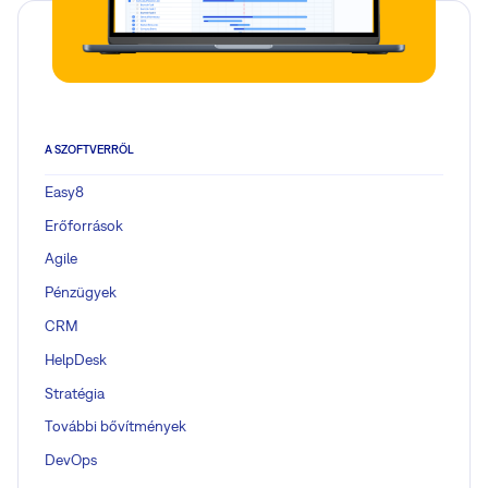
A SZOFTVERRŐL
Easy8
Erőforrások
Agile
Pénzügyek
CRM
HelpDesk
Stratégia
További bővítmények
DevOps