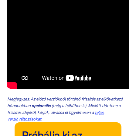
Megjegyzés:
Az előző verziókból történő frissítés az elkövetkező
hónapokban
opcionális
(még a felhőben is). Mielőtt döntene a
frissítés idejéről, kérjük, olvassa el figyelmesen a
teljes
verzióváltozásokat
.
Próbálja ki az