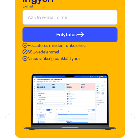
E-mail
Folytatás
Hozzáférés minden funkcióhoz
SSL-védelemmel
Nincs szükség bankkártyára