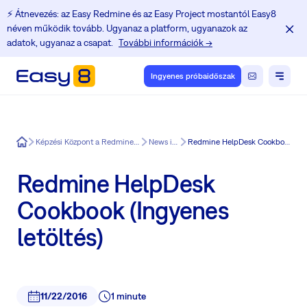
⚡️ Átnevezés: az Easy Redmine és az Easy Project mostantól Easy8
néven működik tovább. Ugyanaz a platform, ugyanazok az
adatok, ugyanaz a csapat.
További információk →
Ingyenes próbaidőszak
Easy8
Képzési Központ a Redmine felhasználók számára
News in Easy8
Redmine HelpDesk Cookbook (Ingyenes letöltés)
Redmine HelpDesk
Cookbook (Ingyenes
letöltés)
11/22/2016
1 minute