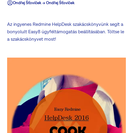
Ondřej Šťovíček -> Ondřej Šťovíček
Az ingyenes Redmine HelpDesk szakácskönyvünk segít a
bonyolult Easy8 ügyféltámogatás beállításában. Töltse le
a szakácskönyvet most!