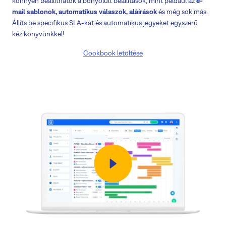
könnyen beállíthatók a bonyolult beállítások, mint például az
e-
mail sablonok, automatikus válaszok, aláírások
és még sok más.
Állíts be specifikus SLA-kat és automatikus jegyeket egyszerű
kézikönyvünkkel!
Cookbook letöltése