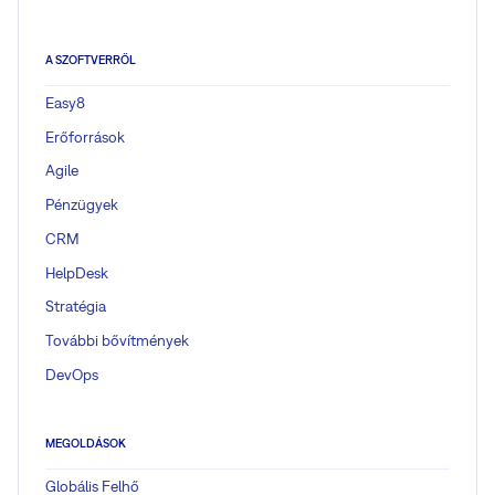
A SZOFTVERRŐL
Easy8
Erőforrások
Agile
Pénzügyek
CRM
HelpDesk
Stratégia
További bővítmények
DevOps
MEGOLDÁSOK
Globális Felhő