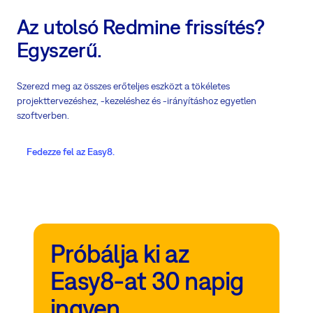
Az utolsó Redmine frissítés?
Egyszerű.
Szerezd meg az összes erőteljes eszközt a tökéletes
projekttervezéshez, -kezeléshez és -irányításhoz egyetlen
szoftverben.
Fedezze fel az Easy8.
Próbálja ki az
Easy8-at 30 napig
ingyen