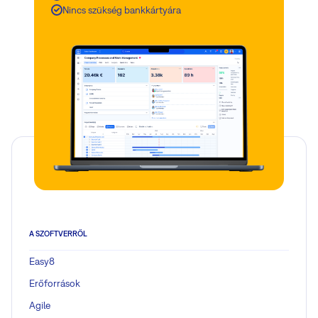
Nincs szükség bankkártyára
A SZOFTVERRŐL
Easy8
Erőforrások
Agile