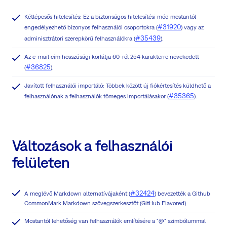
Kétlépcsős hitelesítés: Ez a biztonságos hitelesítési mód mostantól
#31920
engedélyezhető bizonyos felhasználói csoportokra (
) vagy az
#35439
adminisztrátori szerepkörű felhasználókra (
).
Az e-mail cím hosszúsági korlátja 60-ról 254 karakterre növekedett
#36825
(
).
Javított felhasználói importáló: Többek között új fiókértesítés küldhető a
#35365
felhasználónak a felhasználók tömeges importálásakor (
).
Változások a felhasználói
felületen
#32424
A meglévő Markdown alternatívájaként (
) bevezették a Github
CommonMark Markdown szövegszerkesztőt (GitHub Flavored).
Mostantól lehetőség van felhasználók említésére a "@" szimbólummal