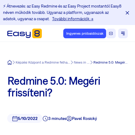
⚡️ Átnevezés: az Easy Redmine és az Easy Project mostantól Easy8
néven működik tovább. Ugyanaz a platform, ugyanazok az
adatok, ugyanaz a csapat.
További információk →
Ingyenes próbaidőszak
Easy8
Képzési Központ a Redmine felhasználók számára
News in Easy8
Redmine 5.0: Megéri frissíteni?
Redmine 5.0: Megéri
frissíteni?
5/10/2022
3 minutes
Pavel Rosický