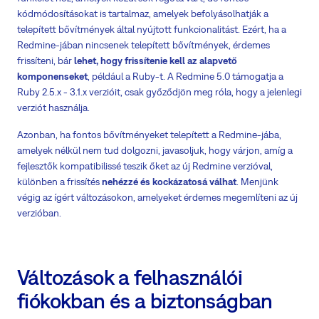
kódmódosításokat is tartalmaz, amelyek befolyásolhatják a
telepített bővítmények által nyújtott funkcionalitást. Ezért, ha a
Redmine-jában nincsenek telepített bővítmények, érdemes
frissíteni, bár
lehet, hogy frissítenie kell az alapvető
komponenseket
, például a Ruby-t. A Redmine 5.0 támogatja a
Ruby 2.5.x - 3.1.x verzióit, csak győződjön meg róla, hogy a jelenlegi
verziót használja.
Azonban, ha fontos bővítményeket telepített a Redmine-jába,
amelyek nélkül nem tud dolgozni, javasoljuk, hogy várjon, amíg a
fejlesztők kompatibilissé teszik őket az új Redmine verzióval,
különben a frissítés
nehézzé és kockázatosá válhat
. Menjünk
végig az ígért változásokon, amelyeket érdemes megemlíteni az új
verzióban.
Változások a felhasználói
fiókokban és a biztonságban