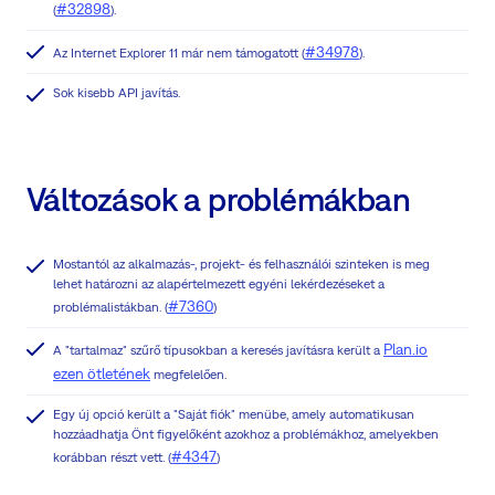
#32898
(
).
#34978
Az Internet Explorer 11 már nem támogatott (
).
Sok kisebb API javítás.
Változások a problémákban
Mostantól az alkalmazás-, projekt- és felhasználói szinteken is meg
lehet határozni az alapértelmezett egyéni lekérdezéseket a
#7360
problémalistákban. (
)
Plan.io
A "tartalmaz" szűrő típusokban a keresés javításra került a
ezen ötletének
megfelelően.
Egy új opció került a "Saját fiók" menübe, amely automatikusan
hozzáadhatja Önt figyelőként azokhoz a problémákhoz, amelyekben
#4347
korábban részt vett. (
)