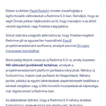
Ebben a cikkben
Pavel Rosický
röviden összefoglalja a
legfontosabb változásokat a Redmine 5.0-ban. Reméljük, hogy ez
segít Önnek jobban tájékozódni arról, hogy maradjon-e az előző
verziók egyikével, vagy frissítse a legújabbra.
Sokuk számára a legjobb alternatíva az, hogy frissítse meglévő
Redmine-ját az egyszerűen használható
Easy8
projektmenedzsment szoftverre, amelyet azonnal
30 napig
ingyenesen kipróbálhat
.
Most pedig térjünk vissza az új Redmine 5.0-ra, amely összesen
143 változást (problémát) tartalmaz
, amelyek a
projektmenedzsment platform javítására irányulnak. Néhány új
funkciót hoz, mások csak javítások és hibajavítások. Néhány
javítás, például az egyéni lekérdezések alapértelmezett beállítása a
kérések listájában vagy a Wiki követők hozzáadásának képessége,
már régóta ismert a Redmine-ban.
Az alábbiakban látható, hogy a Redmine 5.0 néhány érdekes
funkciót hoz, amelyek közül sok régóta várt, de fontos