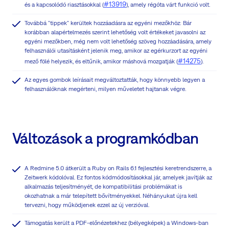
#13919
és a kapcsolódó riasztásokkal (
), amely régóta várt funkció volt.
Továbbá "tippek" kerültek hozzáadásra az egyéni mezőkhöz: Bár
korábban alapértelmezés szerint lehetőség volt értékeket javasolni az
egyéni mezőkben, még nem volt lehetőség szöveg hozzáadására, amely
felhasználói utasításként jelenik meg, amikor az egérkurzort az egyéni
#14275
mező fölé helyezik, és eltűnik, amikor máshová mozgatják (
).
Az egyes gombok leírásait megváltoztatták, hogy könnyebb legyen a
felhasználóknak megérteni, milyen műveletet hajtanak végre.
Változások a programkódban
A Redmine 5.0 átkerült a Ruby on Rails 6.1 fejlesztési keretrendszerre, a
Zeitwerk kódolóval. Ez fontos kódmódosításokkal jár, amelyek javítják az
alkalmazás teljesítményét, de kompatibilitási problémákat is
okozhatnak a már telepített bővítményekkel. Néhányukat újra kell
tervezni, hogy működjenek ezzel az új verzióval.
Támogatás került a PDF-előnézetekhez (bélyegképek) a Windows-ban