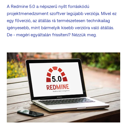
A Redmine 5.0 a népszerű nyílt forráskódú
projektmenedzsment szoftver legújabb verziója. Mivel ez
egy főverzió, az átállás rá természetesen technikailag
igényesebb, mint bármelyik kisebb verzióra való átállás.
De - megéri egyáltalán frissíteni? Nézzük meg.