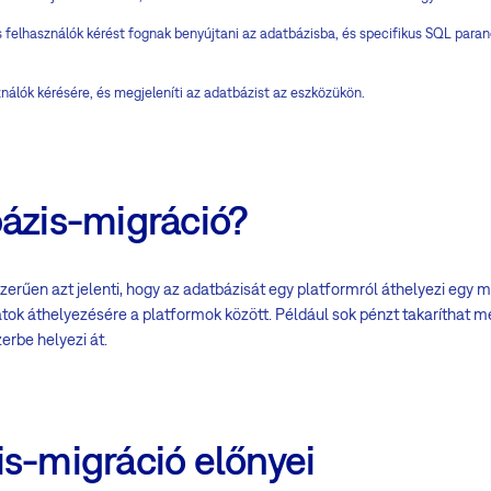
 felhasználók kérést fognak benyújtani az adatbázisba, és specifikus SQL para
ználók kérésére, és megjeleníti az adatbázist az eszközükön.
bázis-migráció?
erűen azt jelenti, hogy az adatbázisát egy platformról áthelyezi egy 
tok áthelyezésére a platformok között. Például sok pénzt takaríthat m
erbe helyezi át.
s-migráció előnyei