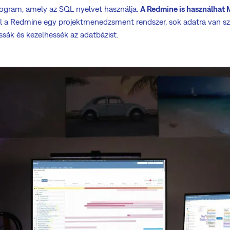
gram, amely az SQL nyelvet használja.
A Redmine is használhat
vel a Redmine egy projektmenedzsment rendszer, sok adatra van 
ssák és kezelhessék az adatbázist.