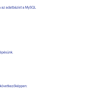
ia az adatbázist a MySQL
lépésünk.
 következőképpen: