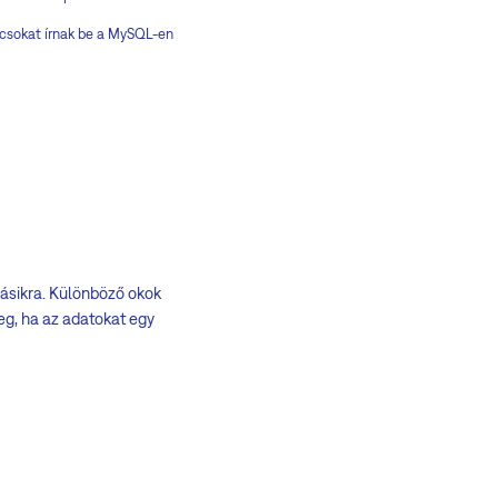
ncsokat írnak be a MySQL-en
másikra. Különböző okok
eg, ha az adatokat egy