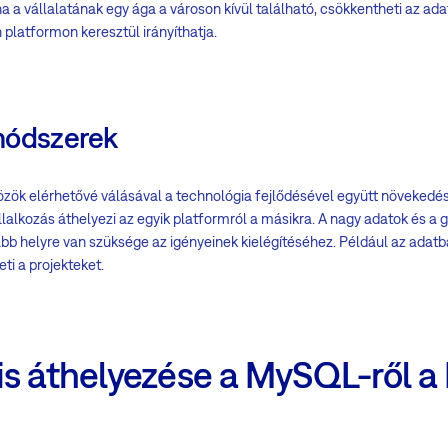
a a vállalatának egy ága a városon kívül található, csökkentheti az ad
platformon keresztül irányíthatja.
módszerek
özök elérhetővé válásával a technológia fejlődésével együtt növekedés
llalkozás áthelyezi az egyik platformról a másikra. A nagy adatok és a 
bb helyre van szüksége az igényeinek kielégítéséhez. Például az adatb
i a projekteket.
is áthelyezése a MySQL-ről 