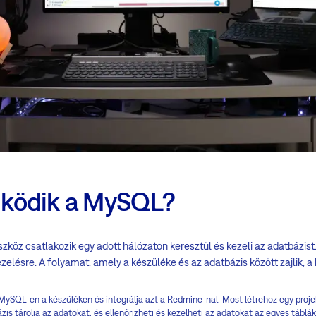
ködik a MySQL?
szköz csatlakozik egy adott hálózaton keresztül és kezeli az adatbázis
elésre. A folyamat, amely a készüléke és az adatbázis között zajlik, a
MySQL-en a készüléken és integrálja azt a Redmine-nal. Most létrehoz egy projek
is tárolja az adatokat, és ellenőrizheti és kezelheti az adatokat az egyes táblák