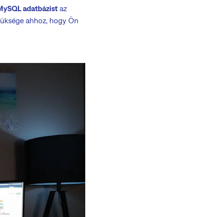
 MySQL adatbázist
az
szüksége ahhoz, hogy Ön