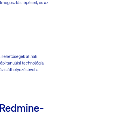
atmegosztás lépéseit, és az
i lehetőségek állnak
gépi tanulási technológia
ázis áthelyezésével a
a Redmine-