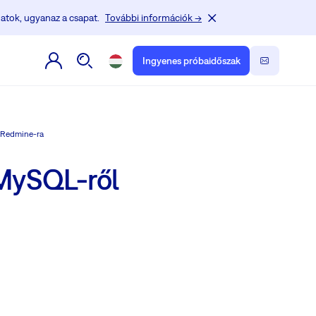
atok, ugyanaz a csapat.
További információk →
Ingyenes próbaidőszak
l Redmine-ra
 MySQL-ről