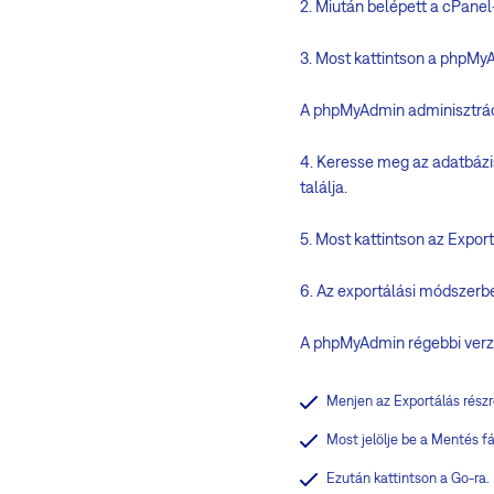
2. Miután belépett a cPanel
3. Most kattintson a phpMy
A phpMyAdmin adminisztráci
4. Keresse meg az adatbázi
találja.
5. Most kattintson az Expor
6. Az exportálási módszerbe
A phpMyAdmin régebbi verzi
Menjen az Exportálás részr
Most jelölje be a Mentés fá
Ezután kattintson a Go-ra.