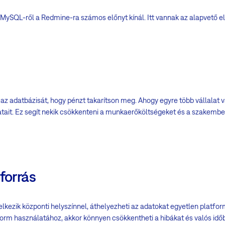
 MySQL-ről a Redmine-ra számos előnyt kínál. Itt vannak az alapvető e
t az adatbázisát, hogy pénzt takarítson meg. Ahogy egyre több vállalat 
datait. Ez segít nekik csökkenteni a munkaerőköltségeket és a szakembe
forrás
kezik központi helyszínnel, áthelyezheti az adatokat egyetlen platfor
orm használatához, akkor könnyen csökkentheti a hibákat és valós időb