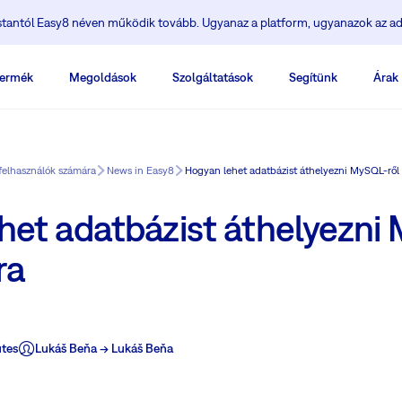
ostantól Easy8 néven működik tovább. Ugyanaz a platform, ugyanazok az ad
ermék
Megoldások
Szolgáltatások
Segítünk
Árak
felhasználók számára
News in Easy8
Hogyan lehet adatbázist áthelyezni MySQL-rő
het adatbázist áthelyezni
ra
tes
Lukáš Beňa -> Lukáš Beňa