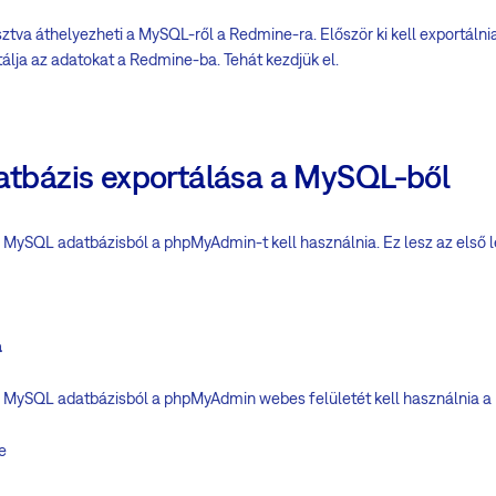
sztva áthelyezheti a MySQL-ről a Redmine-ra. Először ki kell exportáln
álja az adatokat a Redmine-ba. Tehát kezdjük el.
datbázis exportálása a MySQL-ből
 MySQL adatbázisból a phpMyAdmin-t kell használnia. Ez lesz az első 
a
a MySQL adatbázisból a phpMyAdmin webes felületét kell használnia a
e