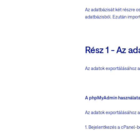
Az adatbázisát két részre o
adatbázisból. Ezután import
Rész 1 - Az a
Az adatok exportálásához a
A phpMyAdmin használat
Az adatok exportálásához 
1. Bejelentkezés a cPanel-b