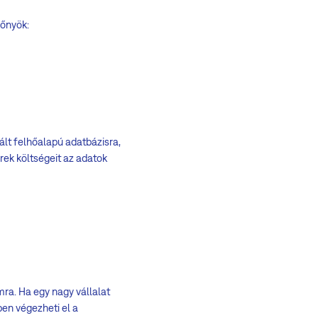
lőnyök:
vált felhőalapú adatbázisra,
rek költségeit az adatok
mra. Ha egy nagy vállalat
en végezheti el a