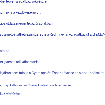
-be, lépjen a adatbázisok részre
Admin-ra a kezdőképernyőn.
ós oldala megnyílik az új ablakban.
st, amelyet áthelyezni szeretne a Redmine-ra. Az adatbázist a phpMyA
tálásra
n gyorsat kell választania.
ójában nem találja a Gyors opciót. Ehhez kövesse az alábbi lépéseket:
e, majd kattintson az Összes kiválasztása lehetőségre.
jlba lehetőséget.