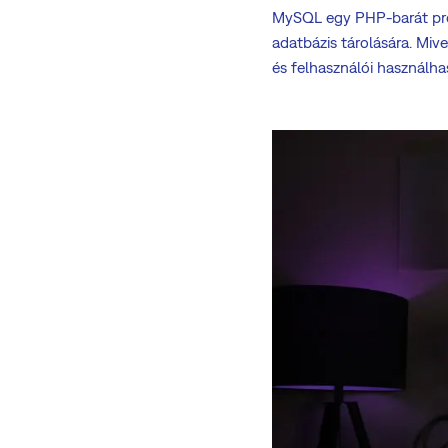
MySQL egy PHP-barát pro
adatbázis tárolására. Mi
és felhasználói használha