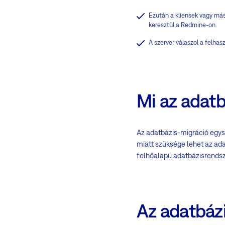
Ezután a kliensek vagy más
keresztül a Redmine-on.
A szerver válaszol a felhas
Mi az adat
Az adatbázis-migráció egysz
miatt szüksége lehet az ada
felhőalapú adatbázisrendsz
Az adatbázi