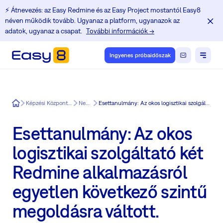
⚡️ Átnevezés: az Easy Redmine és az Easy Project mostantól Easy8
néven működik tovább. Ugyanaz a platform, ugyanazok az
adatok, ugyanaz a csapat.
További információk →
Ingyenes próbaidőszak
Easy8
Képzési Központ a Redmine felhasználók számára
News in Easy8
Esettanulmány: Az okos logisztikai szolgáltató két Redmine alkalmazásról egyetlen következő szintű megoldásra váltott.
Esettanulmány: Az okos
logisztikai szolgáltató két
Redmine alkalmazásról
egyetlen következő szintű
megoldásra váltott.