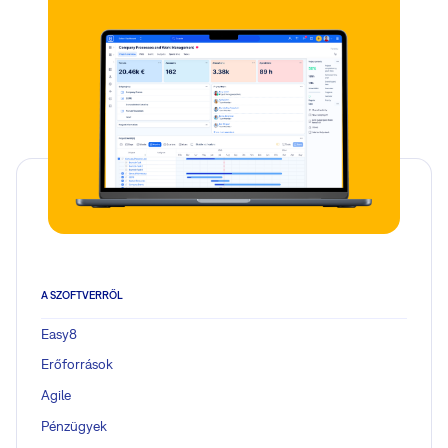
A SZOFTVERRŐL
Easy8
Erőforrások
Agile
Pénzügyek