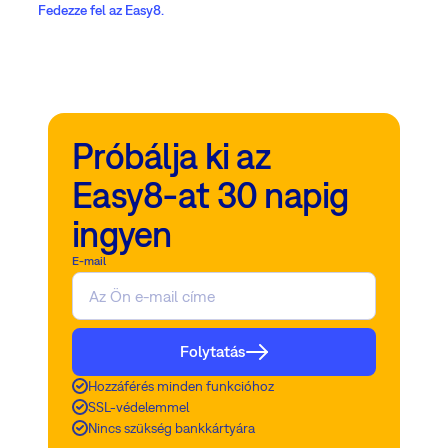
Fedezze fel az Easy8.
Próbálja ki az
Easy8-at 30 napig
ingyen
E-mail
Folytatás
Hozzáférés minden funkcióhoz
SSL-védelemmel
Nincs szükség bankkártyára