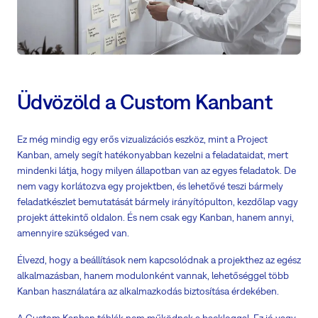
Üdvözöld a Custom Kanbant
Ez még mindig egy erős vizualizációs eszköz, mint a Project
Kanban, amely segít hatékonyabban kezelni a feladataidat, mert
mindenki látja, hogy milyen állapotban van az egyes feladatok. De
nem vagy korlátozva egy projektben, és lehetővé teszi bármely
feladatkészlet bemutatását bármely irányítópulton, kezdőlap vagy
projekt áttekintő oldalon. És nem csak egy Kanban, hanem annyi,
amennyire szükséged van.
Élvezd, hogy a beállítások nem kapcsolódnak a projekthez az egész
alkalmazásban, hanem modulonként vannak, lehetőséggel több
Kanban használatára az alkalmazkodás biztosítása érdekében.
A Custom Kanban táblák nem működnek a backloggal. Ez jó vagy