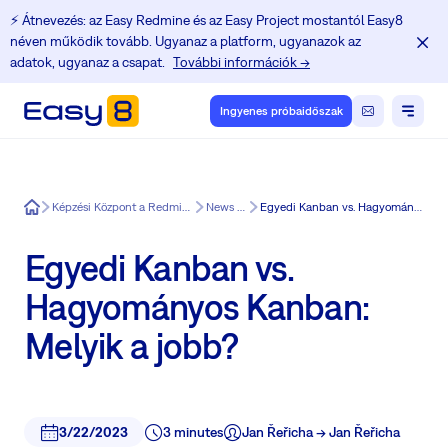
⚡️ Átnevezés: az Easy Redmine és az Easy Project mostantól Easy8
néven működik tovább. Ugyanaz a platform, ugyanazok az
adatok, ugyanaz a csapat.
További információk →
Ingyenes próbaidőszak
Easy8
Képzési Központ a Redmine felhasználók számára
News in Easy8
Egyedi Kanban vs. Hagyományos Kanban: Melyik a jobb?
Egyedi Kanban vs.
Hagyományos Kanban:
Melyik a jobb?
3/22/2023
3 minutes
Jan Řeřicha -> Jan Řeřicha