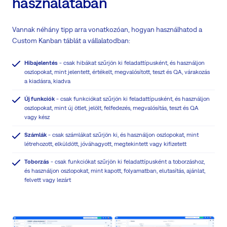
használatában
Vannak néhány tipp arra vonatkozóan, hogyan használhatod a
Custom Kanban táblát a vállalatodban:
Hibajelentés
- csak hibákat szűrjön ki feladattípusként, és használjon
oszlopokat, mint jelentett, értékelt, megvalósított, teszt és QA, várakozás
a kiadásra, kiadva
Új funkciók
- csak funkciókat szűrjön ki feladattípusként, és használjon
oszlopokat, mint új ötlet, jelölt, felfedezés, megvalósítás, teszt és QA
vagy kész
Számlák
- csak számlákat szűrjön ki, és használjon oszlopokat, mint
létrehozott, elküldött, jóváhagyott, megtekintett vagy kifizetett
Toborzás
- csak funkciókat szűrjön ki feladattípusként a toborzáshoz,
és használjon oszlopokat, mint kapott, folyamatban, elutasítás, ajánlat,
felvett vagy lezárt