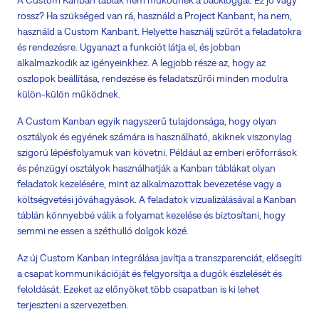
rossz? Ha szükséged van rá, használd a Project Kanbant, ha nem,
használd a Custom Kanbant. Helyette használj szűrőt a feladatokra
és rendezésre. Ugyanazt a funkciót látja el, és jobban
alkalmazkodik az igényeinkhez. A legjobb része az, hogy az
oszlopok beállítása, rendezése és feladatszűrői minden modulra
külön-külön működnek.
A Custom Kanban egyik nagyszerű tulajdonsága, hogy olyan
osztályok és egyének számára is használható, akiknek viszonylag
szigorú lépésfolyamuk van követni. Például az emberi erőforrások
és pénzügyi osztályok használhatják a Kanban táblákat olyan
feladatok kezelésére, mint az alkalmazottak bevezetése vagy a
költségvetési jóváhagyások. A feladatok vizualizálásával a Kanban
táblán könnyebbé válik a folyamat kezelése és biztosítani, hogy
semmi ne essen a széthulló dolgok közé.
Az új Custom Kanban integrálása javítja a transzparenciát, elősegíti
a csapat kommunikációját és felgyorsítja a dugók észlelését és
feloldását. Ezeket az előnyöket több csapatban is ki lehet
terjeszteni a szervezetben.