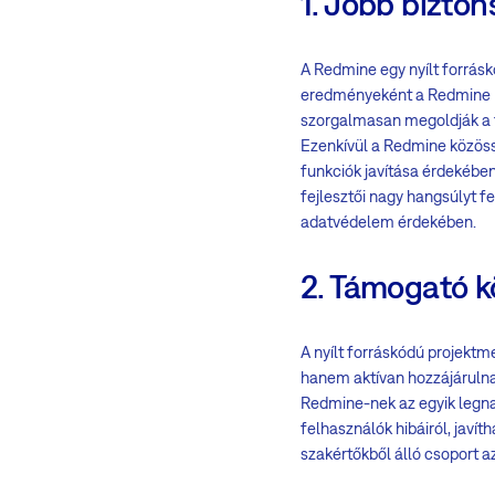
1. Jobb bizto
A Redmine egy nyílt forrásk
eredményeként a Redmine kö
szorgalmasan megoldják a f
Ezenkívül a Redmine közöss
funkciók javítása érdekébe
fejlesztői nagy hangsúlyt f
adatvédelem érdekében.
2. Támogató 
A nyílt forráskódú projekt
hanem aktívan hozzájárulna
Redmine-nek az egyik legnag
felhasználók hibáiról, javí
szakértőkből álló csoport a