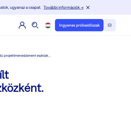
atok, ugyanaz a csapat.
További információk →
Ingyenes próbaidőszak
A Redmine használatának előnyei nyílt forráskódú projektmenedzsment eszközként.
lt
közként.