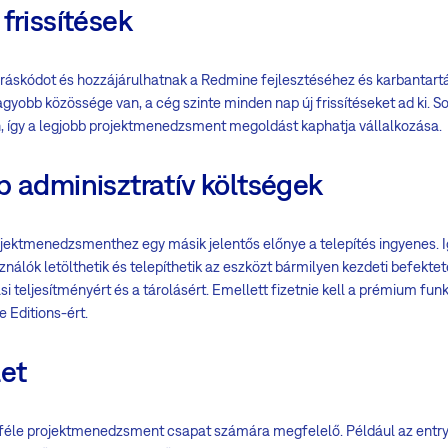
frissítések
forráskódot és hozzájárulhatnak a Redmine fejlesztéséhez és karbantart
yobb közössége van, a cég szinte minden nap új frissítéseket ad ki. S
, így a legjobb projektmenedzsment megoldást kaphatja vállalkozása.
b adminisztratív költségek
ektmenedzsmenthez egy másik jelentős előnye a telepítés ingyenes. Ig
nálók letölthetik és telepíthetik az eszközt bármilyen kezdeti befektet
ási teljesítményért és a tárolásért. Emellett fizetnie kell a prémium funk
 Editions-ért.
let
féle projektmenedzsment csapat számára megfelelő. Például az entry