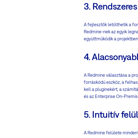
3. Rendszeres 
A fejlesztők letölthetik a 
Redmine-nek az egyik legnag
együttműködik a projektben
4. Alacsonyab
A Redmine választása a proj
forráskódú eszköz, a felhasz
kell a pluginekért, a számít
és az Enterprise On-Premise
5. Intuitív felü
A Redmine felülete minden