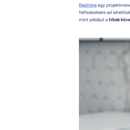
Redmine
egy projektmened
felfedezésére ad lehetős
mint például a
hibák köve