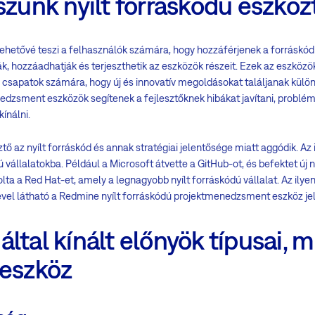
szunk nyílt forráskódú eszköz
 lehetővé teszi a felhasználók számára, hogy hozzáférjenek a forráskó
ák, hozzáadhatják és terjeszthetik az eszközök részeit. Ezek az eszkö
ő csapatok számára, hogy új és innovatív megoldásokat találjanak külön
edzsment eszközök segítenek a fejlesztőknek hibákat javítani, problém
ínálni.
ő az nyílt forráskód és annak stratégiai jelentősége miatt aggódik. Az i
 vállalatokba. Például a Microsoft átvette a GitHub-ot, és befektet új n
a a Red Hat-et, amely a legnagyobb nyílt forráskódú vállalat. Az ilyen
vel látható a Redmine nyílt forráskódú projektmenedzsment eszköz je
ltal kínált előnyök típusai, mi
 eszköz