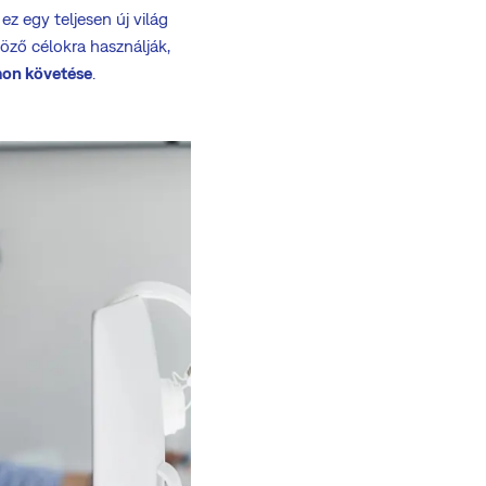
z egy teljesen új világ
öző célokra használják,
omon követése
.