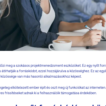
őzi meg a szokásos projektmenedzsment eszközöket. Ez egy nyílt for
s átírhatják a forráskódot, ezzel hozzájárulva a közösséghez. Ez az egy
 közössége van más hasonló alkalmazásokhoz képest.
engeteg elkötelezett ember épít és oszt meg új funkciókat az internete
es frissítéseket adnak ki a felhasználóik támogatása érdekében.