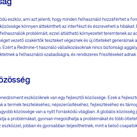
nság
ódú eszköz, ami azt jelenti, hogy minden felhasználó hozzáférhet a fo
zössége könnyen áttekintheti az interfészt és észreveheti a hibákat. 
elhasználók problémáit, ezzel átlátható környezetet teremtenek az 
éget vezető szakértők teszteket végeznek és új ötleteket generálnak 
n. Ezért a Redmine-t használó vállalkozásoknak nincs biztonsági aggá
ektetnek a felhasználói szabadságra, és rendszeres frissítéseket adnak
közösség
menedzsment eszközöknek van egy fejlesztői közössége. Ezek a fejleszt
k a termék teszteléséhez, népszerűsítéséhez, fejlesztéséhez és támo
yobb közössége van a nyílt forráskódú világban. A globális közösség j
thatja a problémákat, gyorsan megoldhatja a problémákat és több ötletet
z eszközzel, jobban és gyorsabban teljesíthetnek, mint a belső csapatok