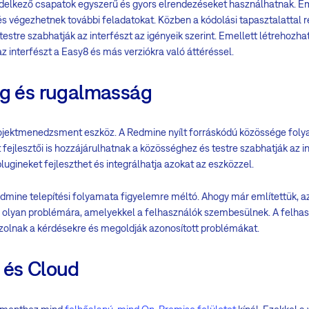
delkező csapatok egyszerű és gyors elrendezéseket használhatnak. E
s végezhetnek további feladatokat. Közben a kódolási tapasztalattal 
 testre szabhatják az interfészt az igényeik szerint. Emellett létrehozh
az interfészt a Easy8 és más verziókra való áttéréssel.
ág és rugalmasság
jektmenedzsment eszköz. A Redmine nyílt forráskódú közössége folyama
 fejlesztői is hozzájárulhatnak a közösséghez és testre szabhatják az i
 plugineket fejleszthet és integrálhatja azokat az eszközzel.
dmine telepítési folyamata figyelemre méltó. Ahogy már említettük, a
 olyan problémára, amelyekkel a felhasználók szembesülnek. A felha
aszolnak a kérdésekre és megoldják azonosított problémákat.
 és Cloud