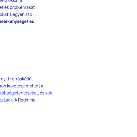
verziókkal a
et és problémákat
mokat. Legyen szó
rmelékenységet és
nyílt forráskódú
on követése mellett a
költségjelentéseket
, és
sok
ozások
. A Redmine