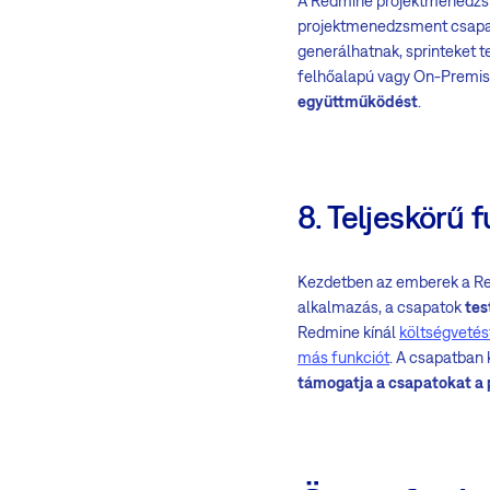
A Redmine projektmenedz
projektmenedzsment csapato
generálhatnak, sprinteket t
felhőalapú vagy On-Premis
együttműködést
.
8. Teljeskörű 
Kezdetben az emberek a Re
alkalmazás, a csapatok
tes
Redmine kínál
költségvetés
más funkciót
. A csapatban
támogatja a csapatokat a p