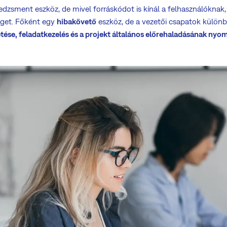
zsment eszköz, de mivel forráskódot is kínál a felhasználóknak, e
éget. Főként egy
hibakövető
eszköz, de a vezetői csapatok különb
tése, feladatkezelés és a projekt általános előrehaladásának ny