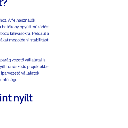
t?
dhoz. A felhasználók
zök hatékony együttműködést
böző kihívásokra. Például a
ákat megoldani, stabilitást
parág vezető vállalatai is
yílt forráskódú projektekbe.
 iparvezető vállalatok
lentősége.
nt nyílt