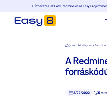
⚡️ Átnevezés: az Easy Redmine és az Easy Project m
T
Easy8
A Redmine
forráskód
2/22/2022
5 min