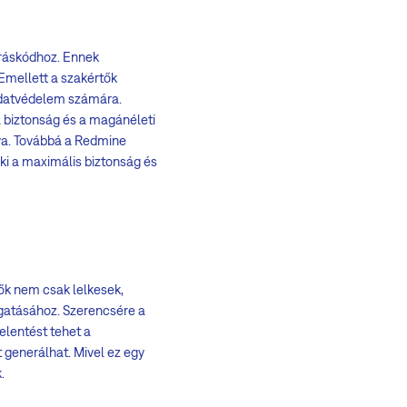
rráskódhoz. Ennek
Emellett a szakértők
adatvédelem számára.
a biztonság és a magánéleti
lya. Továbbá a Redmine
 ki a maximális biztonság és
ők nem csak lelkesek,
gatásához. Szerencsére a
elentést tehet a
 generálhat. Mivel ez egy
.