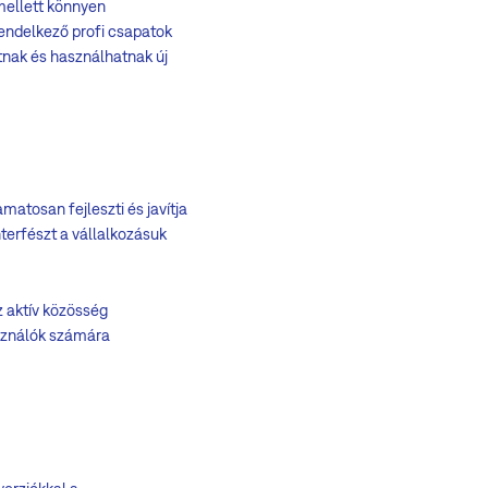
mellett könnyen
rendelkező profi csapatok
atnak és használhatnak új
tosan fejleszti és javítja
nterfészt a vállalkozásuk
z aktív közösség
sználók számára