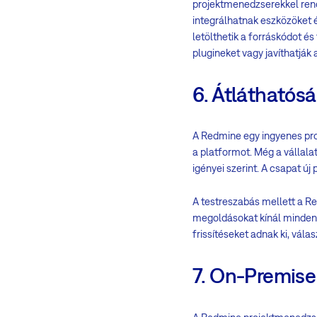
projektmenedzserekkel ren
integrálhatnak eszközöket é
letölthetik a forráskódot és
plugineket vagy javíthatják 
6. Átláthatós
A Redmine egy ingyenes pro
a platformot. Még a vállalat
igényei szerint. A csapat új
A testreszabás mellett a Re
megoldásokat kínál minden
frissítéseket adnak ki, vál
7. On-Premise