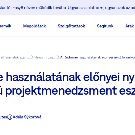
ostantól Easy8 néven működik tovább. Ugyanaz a platform, ugyanazok az ad
ermék
Megoldások
Szolgáltatások
Segítünk
Árak
Képzési Központ a Redmine felhasználók számára
News in Easy8
 használatának előnyei nyí
ú projektmenedzsment esz
utes
Adéla Sýkorová