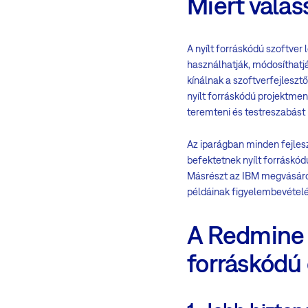
Miért válas
A nyílt forráskódú szoftver
használhatják, módosíthatj
kínálnak a szoftverfejleszt
nyílt forráskódú projektmen
teremteni és testreszabást k
Az iparágban minden fejleszt
befektetnek nyílt forráskódú
Másrészt az IBM megvásárolt
példáinak figyelembevételé
A Redmine á
forráskódú