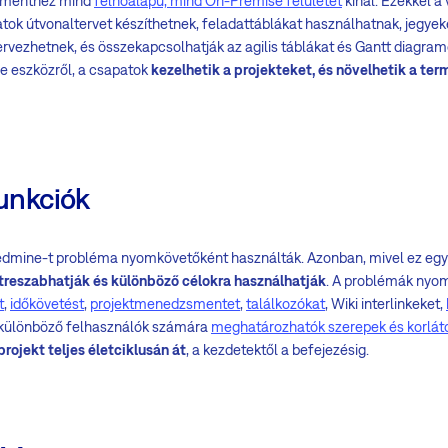
smenthez mind
felhőalapú, mind On-Premise felületet
kínál. Ezekkel a 
k útvonaltervet készíthetnek, feladattáblákat használhatnak, jegyek
ervezhetnek, és összekapcsolhatják az agilis táblákat és Gantt diagra
e eszközről, a csapatok
kezelhetik a projekteket, és növelhetik a te
funkciók
dmine-t probléma nyomkövetőként használták. Azonban, mivel ez egy 
treszabhatják és különböző célokra használhatják
. A problémák nyom
t
,
időkövetést
,
projektmenedzsmentet
,
találkozókat
, Wiki interlinkeket,
 különböző felhasználók számára
meghatározhatók szerepek és korlát
rojekt teljes életciklusán át
, a kezdetektől a befejezésig.