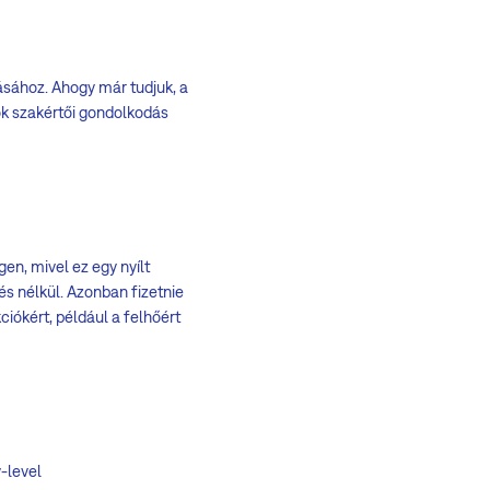
ásához. Ahogy már tudjuk, a
ok szakértői gondolkodás
en, mivel ez egy nyílt
és nélkül. Azonban fizetnie
ciókért, például a felhőért
-level