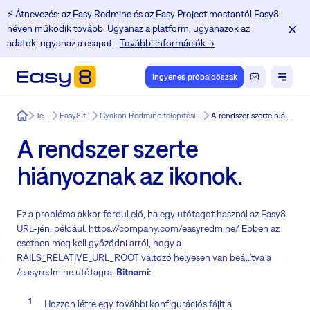
⚡️ Átnevezés: az Easy Redmine és az Easy Project mostantól Easy8
néven működik tovább. Ugyanaz a platform, ugyanazok az
adatok, ugyanaz a csapat.
További információk →
Ingyenes próbaidőszak
Easy8
Termék
Easy8 funkciók
Gyakori Redmine telepítési és frissítési problémák
A rendszer szerte hiányoznak az ikonok.
A rendszer szerte
hiányoznak az ikonok.
Ez a probléma akkor fordul elő, ha egy utótagot használ az Easy8
URL-jén, például: https://company.com/easyredmine/ Ebben az
esetben meg kell győződni arról, hogy a
RAILS_RELATIVE_URL_ROOT változó helyesen van beállítva a
/easyredmine utótagra.
Bitnami:
Hozzon létre egy további konfigurációs fájlt a