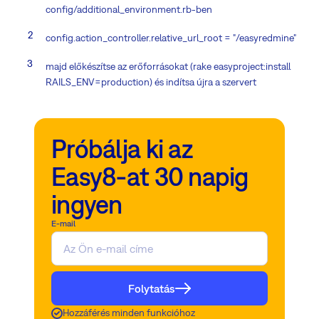
config/additional_environment.rb-ben
config.action_controller.relative_url_root = "/easyredmine"
majd előkészítse az erőforrásokat (rake easyproject:install
RAILS_ENV=production) és indítsa újra a szervert
Próbálja ki az
Easy8-at 30 napig
ingyen
E-mail
Folytatás
Hozzáférés minden funkcióhoz