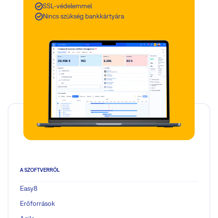
SSL-védelemmel
Nincs szükség bankkártyára
A SZOFTVERRŐL
Easy8
Erőforrások