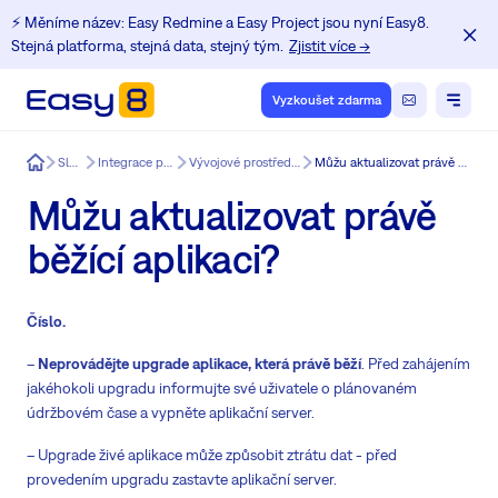
⚡️ Měníme název: Easy Redmine a Easy Project jsou nyní Easy8.
Stejná platforma, stejná data, stejný tým.
Zjistit více →
Vyzkoušet zdarma
Easy8
Služby
Integrace pro Easy8
Vývojové prostředí pro Easy8
Můžu aktualizovat právě běžící aplikaci?
Můžu aktualizovat právě
běžící aplikaci?
Číslo.
–
Neprovádějte upgrade aplikace, která právě běží
. Před zahájením
jakéhokoli upgradu informujte své uživatele o plánovaném
údržbovém čase a vypněte aplikační server.
– Upgrade živé aplikace může způsobit ztrátu dat - před
provedením upgradu zastavte aplikační server.