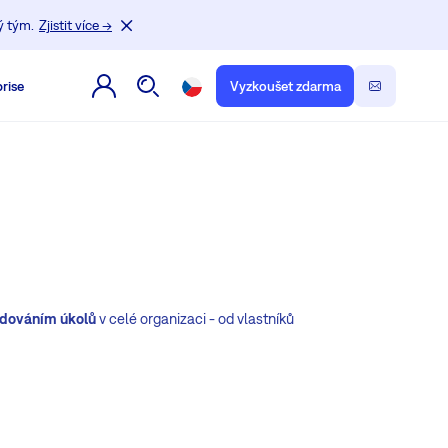
ý tým.
Zjistit více →
rise
Vyzkoušet zdarma
edováním úkolů
v celé organizaci - od vlastníků