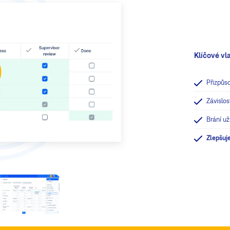
Klíčové vl
Přizpůs
Závislos
Brání u
Zlepšuj