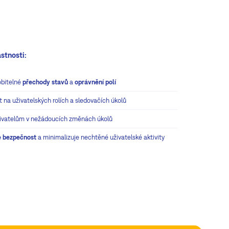
astnosti:
obitelné
přechody stavů
a
oprávnění polí
t na uživatelských rolích a sledovačích úkolů
živatelům v nežádoucích změnách úkolů
e bezpečnost
a minimalizuje nechtěné uživatelské aktivity