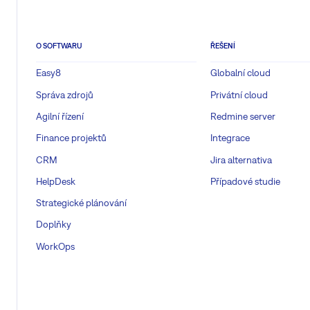
O SOFTWARU
ŘEŠENÍ
Easy8
Globalní cloud
Správa zdrojů
Privátní cloud
Agilní řízení
Redmine server
Finance projektů
Integrace
CRM
Jira alternativa
HelpDesk
Případové studie
Strategické plánování
Doplňky
WorkOps