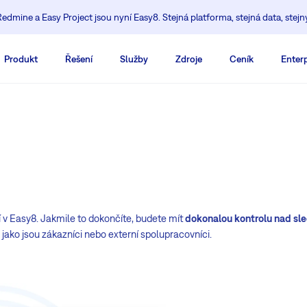
edmine a Easy Project jsou nyní Easy8. Stejná platforma, stejná data, stejn
Produkt
Řešení
Služby
Zdroje
Ceník
Enterp
í v Easy8. Jakmile to dokončíte, budete mít
dokonalou kontrolu nad sl
 jako jsou zákazníci nebo externí spolupracovníci.