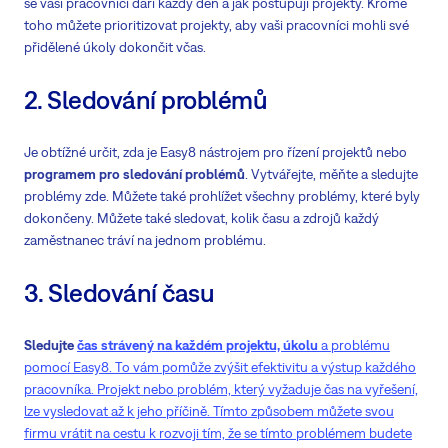
se vaši pracovníci daří každý den a jak postupují projekty. Kromě
toho můžete prioritizovat projekty, aby vaši pracovníci mohli své
přidělené úkoly dokončit včas.
2. Sledování problémů
Je obtížné určit, zda je Easy8 nástrojem pro řízení projektů nebo
programem pro sledování problémů
. Vytvářejte, měňte a sledujte
problémy zde. Můžete také prohlížet všechny problémy, které byly
dokončeny. Můžete také sledovat, kolik času a zdrojů každý
zaměstnanec tráví na jednom problému.
3. Sledování času
Sledujte
čas strávený na každém projektu, úkolu
a problému
pomocí Easy8. To vám pomůže zvýšit efektivitu a výstup každého
pracovníka. Projekt nebo problém, který vyžaduje čas na vyřešení,
lze vysledovat až k jeho příčině. Tímto způsobem můžete svou
firmu vrátit na cestu k rozvoji tím, že se tímto problémem budete