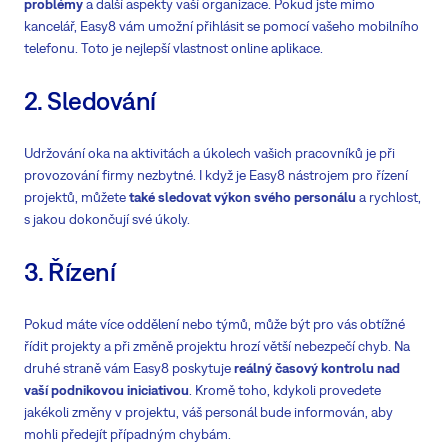
problémy
a další aspekty vaší organizace. Pokud jste mimo
kancelář, Easy8 vám umožní přihlásit se pomocí vašeho mobilního
telefonu. Toto je nejlepší vlastnost online aplikace.
2. Sledování
Udržování oka na aktivitách a úkolech vašich pracovníků je při
provozování firmy nezbytné. I když je Easy8 nástrojem pro řízení
projektů, můžete
také sledovat výkon svého personálu
a rychlost,
s jakou dokončují své úkoly.
3. Řízení
Pokud máte více oddělení nebo týmů, může být pro vás obtížné
řídit projekty a při změně projektu hrozí větší nebezpečí chyb. Na
druhé straně vám Easy8 poskytuje
reálný časový kontrolu nad
vaší podnikovou iniciativou
. Kromě toho, kdykoli provedete
jakékoli změny v projektu, váš personál bude informován, aby
mohli předejít případným chybám.