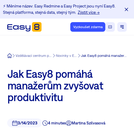
⚡️ Měníme název: Easy Redmine a Easy Project jsou nyní Easy8.
Stejná platforma, stejná data, stejný tým.
Zjistit více →
Vyzkoušet zdarma
Easy8
Vzdělávací centrum pro uživatele Redmine
Novinky v Easy Redmine
Jak Easy8 pomáhá manažerům zvyšovat produktivitu
Jak Easy8 pomáhá
manažerům zvyšovat
produktivitu
3/14/2023
4 minutes
Martina Szilvasová