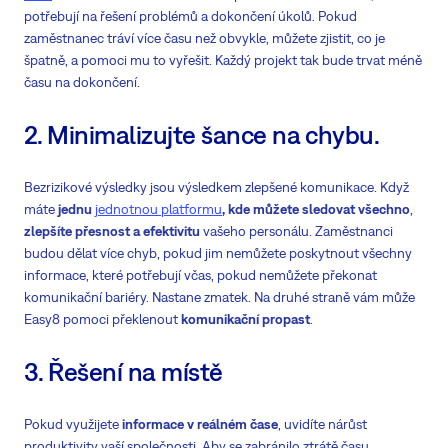
potřebují na řešení problémů a dokončení úkolů. Pokud
zaměstnanec tráví více času než obvykle, můžete zjistit, co je
špatně, a pomoci mu to vyřešit. Každý projekt tak bude trvat méně
času na dokončení.
2. Minimalizujte šance na chybu.
Bezrizikové výsledky jsou výsledkem zlepšené komunikace. Když
máte
jednu
jednotnou platformu
, kde můžete sledovat všechno
,
zlepšíte přesnost a efektivitu
vašeho personálu. Zaměstnanci
budou dělat více chyb, pokud jim nemůžete poskytnout všechny
informace, které potřebují včas, pokud nemůžete překonat
komunikační bariéry. Nastane zmatek. Na druhé straně vám může
Easy8 pomoci překlenout
komunikační propast
.
3. Řešení na místě
Pokud využijete
informace v reálném čase
, uvidíte nárůst
produktivity vaší společnosti. Aby se zabránilo ztrátě času