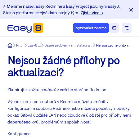
⚡️ Měníme název: Easy Redmine a Easy Project jsou nyní Easy8.
Stejná platforma, stejná data, stejný tým.
Zjistit více →
Vyzkoušet zdarma
Easy8
Produkt
Easy8 funkce
Běžné problémy s instalací a aktualizací Redmine.
Nejsou žádné přílohy po aktualizaci?
Nejsou žádné přílohy po
aktualizaci?
Zkopírujte složku
souborů
z vašeho starého Redmine.
Výchozí umístění souborů v Redmine můžete změnit v
konfiguračním souboru Redmine nebo můžete použít symbolický
odkaz. Síťová úložiště LAN nebo cloudové úložiště pro přílohy
není
doporučeno
kvůli problémům s
spolehlivostí
.
Konfigurace: