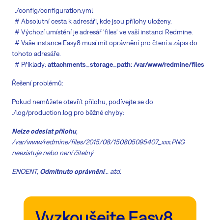
./config/configuration.yml
# Absolutní cesta k adresáři, kde jsou přílohy uloženy.
# Výchozí umístění je adresář 'files' ve vaší instanci Redmine.
# Vaše instance Easy8 musí mít oprávnění pro čtení a zápis do
tohoto adresáře.
# Příklady:
attachments_storage_path: /var/www/redmine/files
Řešení problémů:
Pokud nemůžete otevřít přílohu, podívejte se do
./log/production.log pro běžné chyby:
Nelze odeslat přílohu
,
/var/www/redmine/files/2015/08/150805095407_xxx.PNG
neexistuje nebo není čitelný
ENOENT,
Odmítnuto oprávnění
... atd.
Vyzkoušejte Easy8