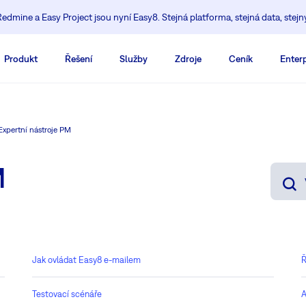
edmine a Easy Project jsou nyní Easy8. Stejná platforma, stejná data, stejn
Produkt
Řešení
Služby
Zdroje
Ceník
Enterp
Expertní nástroje PM
M
Jak ovládat Easy8 e-mailem
Ř
Testovací scénáře
A