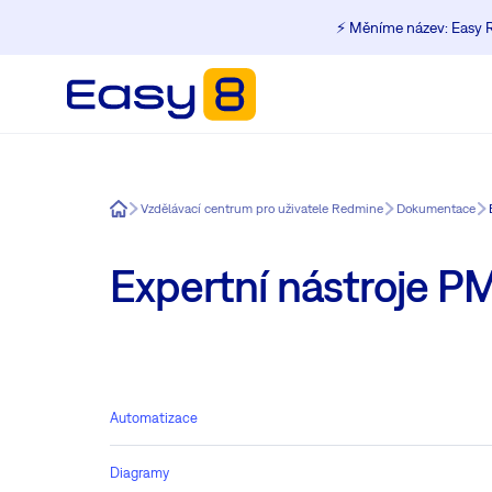
⚡️ Měníme název: Easy R
Easy8
Vzdělávací centrum pro uživatele Redmine
Dokumentace
Expertní nástroje P
Automatizace
Diagramy