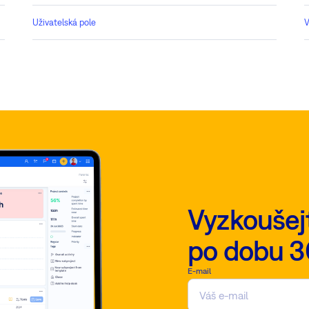
Uživatelská pole
V
Vyzkoušej
po dobu 3
E-mail