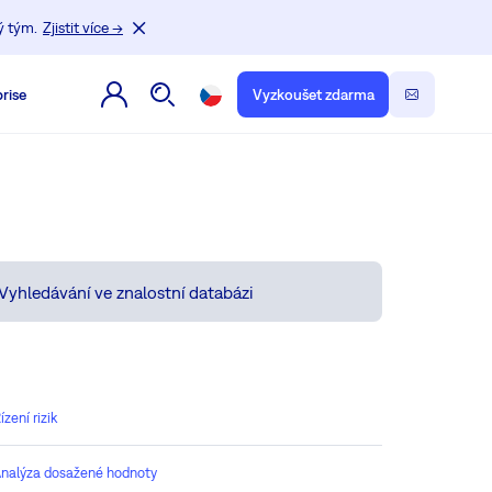
ý tým.
Zjistit více →
rise
Vyzkoušet zdarma
ízení rizik
nalýza dosažené hodnoty