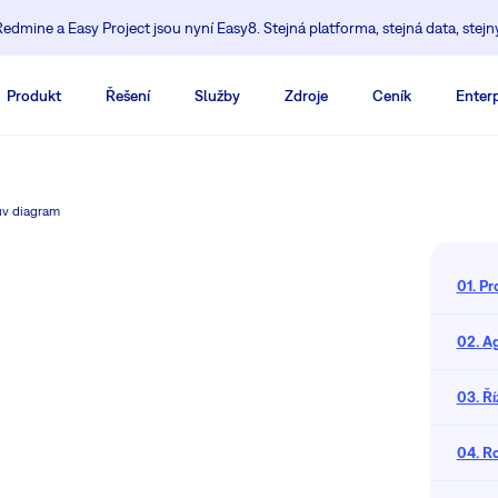
edmine a Easy Project jsou nyní Easy8. Stejná platforma, stejná data, stejn
Produkt
Řešení
Služby
Zdroje
Ceník
Enterp
ův diagram
01. Pr
02. Ag
03. Ří
04. Ro