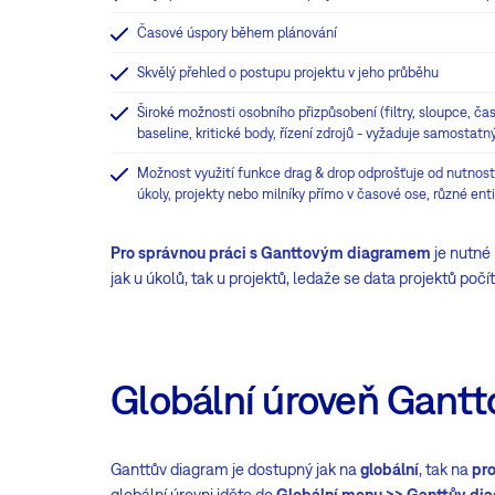
Časové úspory během plánování
Skvělý přehled o postupu projektu v jeho průběhu
Široké možnosti osobního přizpůsobení (filtry, sloupce, ča
baseline, kritické body, řízení zdrojů - vyžaduje samostatný
Možnost využití funkce drag & drop odprošťuje od nutnost
úkoly, projekty nebo milníky přímo v časové ose, různé en
Pro správnou práci s Ganttovým diagramem
je nutné
jak u úkolů, tak u projektů, ledaže se data projektů počít
Globální úroveň Gant
Ganttův diagram je dostupný jak na
globální
, tak na
pro
globální úrovni jděte do
Globální menu >> Ganttův di