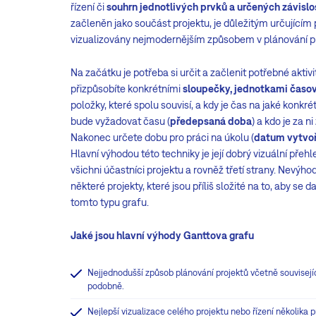
řízení či
souhrn jednotlivých prvků a určených závislo
začleněn jako součást projektu, je důležitým určující
vizualizovány nejmodernějším způsobem v plánování p
Na začátku je potřeba si určit a začlenit potřebné aktivit
přizpůsobíte konkrétními
sloupečky, jednotkami časové
položky, které spolu souvisí, a kdy je čas na jaké konkrétn
bude vyžadovat času (
předepsaná doba
) a kdo je za 
Nakonec určete dobu pro práci na úkolu (
datum vytvoř
Hlavní výhodou této techniky je její dobrý vizuální pře
všichni účastníci projektu a rovněž třetí strany. Nevýh
některé projekty, které jsou příliš složité na to, aby se 
tomto typu grafu.
Jaké jsou hlavní výhody Ganttova grafu
Nejjednodušší způsob plánování projektů včetně souvisejíc
podobně.
Nejlepší vizualizace celého projektu nebo řízení několika 