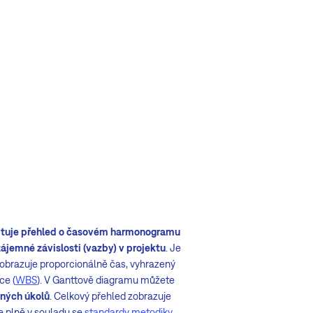
ytuje přehled o časovém harmonogramu
zájemné závislosti (vazby) v projektu
. Je
zobrazuje proporcionálně čas, vyhrazený
ce (
WBS
). V Ganttově diagramu můžete
zných úkolů
. Celkový přehled zobrazuje
e plně v souladu se
standardy metodiky