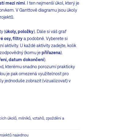
stí mezi nimi
. I ten nejmenší úkol, který je
m prvkem. V Ganttově diagramu jsou úkoly
rojektů.
y (
úkoly, položky
). Dále si váš graf
 osy, filtry
a podobně. Vyberete si
í aktivity. U každé aktivity zadejte, kolik
ni zodpovědný (komu je
přiřazena
).
ení, datum dokončení
).
hled, kterému snadno porozumí prakticky
odou je pak omezená využitelnost pro
daly jednoduše zobrazit (vizualizovat) v
ích úkolů, milníků, vztahů, zpoždění a
projektů najednou