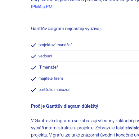
IPMA a PMI
.
Ganttův diagram nejčastěji využívají:
projektoví manažeři
vedoucí
IT manažeři
majitelé firem
portfolio manažeři
Proč je Ganttův diagram důležitý
V Ganttově diagramu se zobrazují všechny základní prv
vytváří interní strukturu projektu. Zobrazuje také
závisl
projektu. V grafu lze také znázornit úvodní i konečné ur