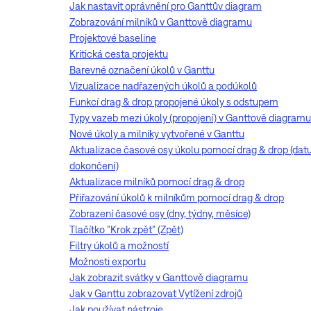
Jak nastavit oprávnění pro Ganttův diagram
Zobrazování milníků v Ganttově diagramu
Projektové baseline
Kritická cesta projektu
Barevné označení úkolů v Ganttu
Vizualizace nadřazených úkolů a podúkolů
Funkcí drag & drop propojené úkoly s odstupem
Typy vazeb mezi úkoly (propojení) v Ganttově diagramu
Nové úkoly a milníky vytvořené v Ganttu
Aktualizace časové osy úkolu pomocí drag & drop (datu
dokončení)
Aktualizace milníků pomocí drag & drop
Přiřazování úkolů k milníkům pomocí drag & drop
Zobrazení časové osy (dny, týdny, měsíce)
Tlačítko "Krok zpět" (Zpět)
Filtry úkolů a možností
Možnosti exportu
Jak zobrazit svátky v Ganttově diagramu
Jak v Ganttu zobrazovat Vytížení zdrojů
Jak používat nástroje