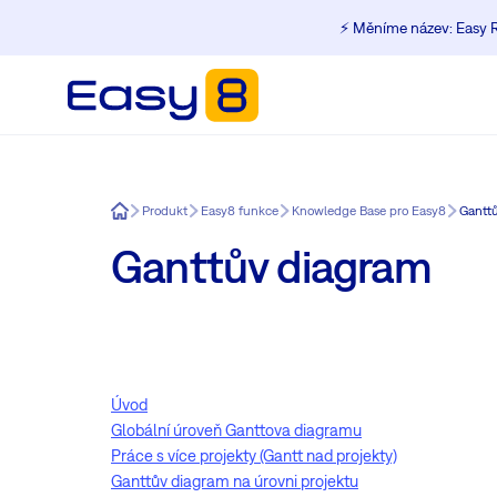
⚡️ Měníme název: Easy R
Easy8
Produkt
Easy8 funkce
Knowledge Base pro Easy8
Gantt
Ganttův diagram
Úvod
Globální úroveň Ganttova diagramu
Práce s více projekty (Gantt nad projekty)
Ganttův diagram na úrovni projektu