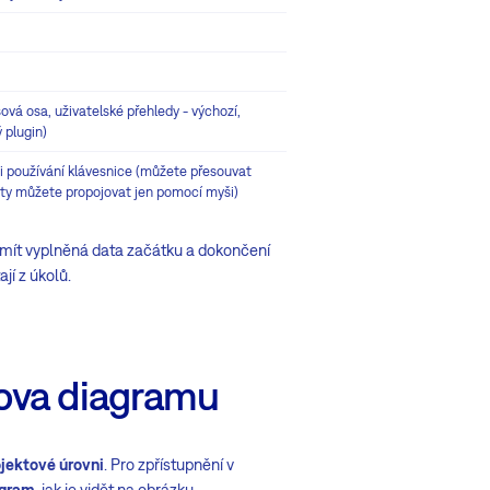
sová osa, uživatelské přehledy - výchozí,
 plugin)
i používání klávesnice (můžete přesouvat
tity můžete propojovat jen pomocí myši)
 mít vyplněná data začátku a dokončení
ají z úkolů.
tova diagramu
jektové úrovni
. Pro zpřístupnění v
agram
, jak je vidět na obrázku.