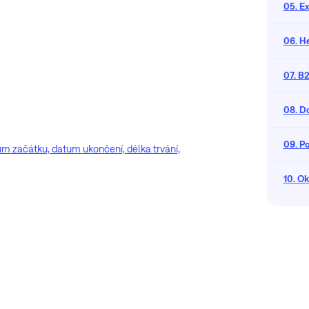
05. Ex
06. H
07. B
08. D
09. Po
m začátku, datum ukončení, délka trvání,
10. Ok