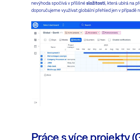
nevýhoda spočívá v přílišné
složitosti
, která ubírá na p
doporučujeme využívat globální přehled jen v případě n
Práce s více projekty 