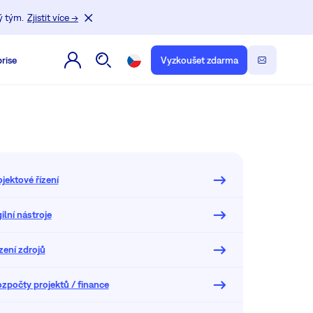
ý tým.
Zjistit více →
rise
Vyzkoušet zdarma
ojektové řízení
ilní nástroje
zení zdrojů
zpočty projektů / finance