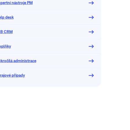
pertní nástroje PM
elp desk
2B CRM
oplňky
kročilá administrace
rajové případy