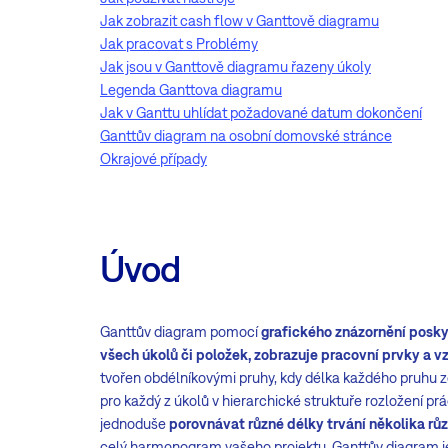
Jak zobrazit cash flow v Ganttově diagramu
Jak pracovat s Problémy
Jak jsou v Ganttově diagramu řazeny úkoly
Legenda Ganttova diagramu
Jak v Ganttu uhlídat požadované datum dokončení
Ganttův diagram na osobní domovské stránce
Okrajové případy
Úvod
Ganttův diagram pomocí
grafického znázornění posk
všech úkolů či položek, zobrazuje pracovní prvky a v
tvořen obdélníkovými pruhy, kdy délka každého pruhu 
pro každý z úkolů v hierarchické struktuře rozložení prá
jednoduše
porovnávat různé délky trvání několika rů
celý harmonogram vašeho projektu, Ganttův diagram j