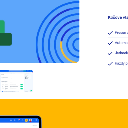
Klíčové vl
Přesun 
Automat
Jednod
Každý pr