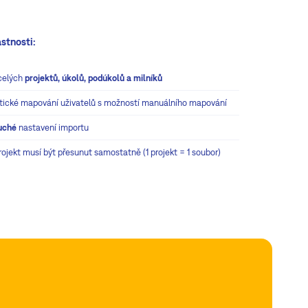
astnosti:
celých
projektů, úkolů, podúkolů a milníků
ické mapování uživatelů s možností manuálního mapování
uché
nastavení importu
ojekt musí být přesunut samostatně (1 projekt = 1 soubor)