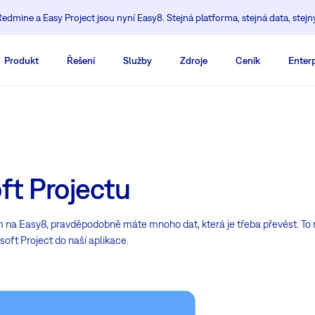
edmine a Easy Project jsou nyní Easy8. Stejná platforma, stejná data, stejn
Produkt
Řešení
Služby
Zdroje
Ceník
Enterp
u
ft Projectu
m na Easy8, pravděpodobně máte mnoho dat, která je třeba převést. To 
oft Project do naší aplikace.