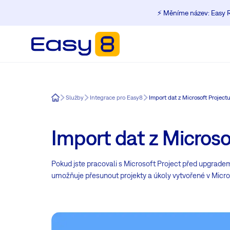
⚡️ Měníme název: Easy R
Easy8
Služby
Integrace pro Easy8
Import dat z Microsoft Project
Import dat z Microso
Pokud jste pracovali s Microsoft Project před upgrade
umožňuje přesunout projekty a úkoly vytvořené v Micros