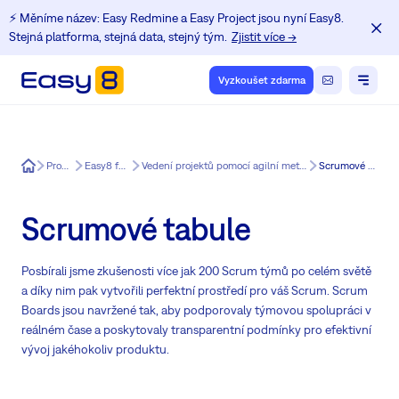
⚡️ Měníme název: Easy Redmine a Easy Project jsou nyní Easy8.
Stejná platforma, stejná data, stejný tým.
Zjistit více →
Vyzkoušet zdarma
Easy8
Produkt
Easy8 funkce
Vedení projektů pomocí agilní metodiky v Easy8
Scrumové tabule
Scrumové tabule
Posbírali jsme zkušenosti více jak 200 Scrum týmů po celém světě
a díky nim pak vytvořili perfektní prostředí pro váš Scrum. Scrum
Boards jsou navržené tak, aby podporovaly týmovou spolupráci v
reálném čase a poskytovaly transparentní podmínky pro efektivní
vývoj jakéhokoliv produktu.