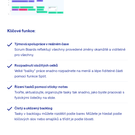
Klíčové funkce:
Týmová spolupráce v reálném čase
Scrum Boards reflektují všechny provedené změny okamžitě a viditelně
pro všechny.
Rozpadnutí složitých celků
Velké “balíky” práce snadno rozpadnete na menší a lépe řiditelné části
pomocí funkce Split.
Řízení tasků pomocí sticky-notes
Tvořte, aktualizujte, organizujte tasky tak snadno, jako byste pracovali s
fyzickými lístečky na stole.
Čístý a uklizený backlog
Tasky v backlogu můžete rozdělit podle barev. Můžete je hledat podle
klíčových slov nebo smajlíků a třídit je podle libosti.