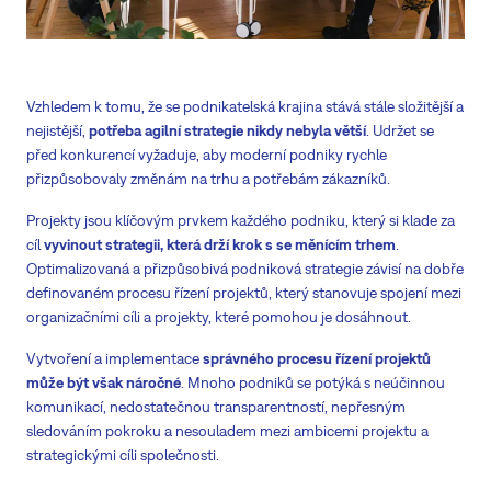
Vzhledem k tomu, že se podnikatelská krajina stává stále složitější a
nejistější,
potřeba agilní strategie nikdy nebyla větší
. Udržet se
před konkurencí vyžaduje, aby moderní podniky rychle
přizpůsobovaly změnám na trhu a potřebám zákazníků.
Projekty jsou klíčovým prvkem každého podniku, který si klade za
cíl
vyvinout strategii, která drží krok s se měnícím trhem
.
Optimalizovaná a přizpůsobivá podniková strategie závisí na dobře
definovaném procesu řízení projektů, který stanovuje spojení mezi
organizačními cíli a projekty, které pomohou je dosáhnout.
Vytvoření a implementace
správného procesu řízení projektů
může být však náročné
. Mnoho podniků se potýká s neúčinnou
komunikací, nedostatečnou transparentností, nepřesným
sledováním pokroku a nesouladem mezi ambicemi projektu a
strategickými cíli společnosti.