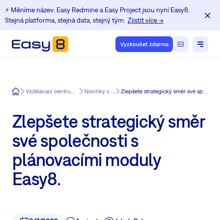
⚡️ Měníme název: Easy Redmine a Easy Project jsou nyní Easy8.
Stejná platforma, stejná data, stejný tým.
Zjistit více →
Vyzkoušet zdarma
Easy8
Vzdělávací centrum pro uživatele Redmine
Novinky v Easy Redmine
Zlepšete strategický směr své společnosti s plánovacími moduly Easy8.
Zlepšete strategický směr
své společnosti s
plánovacími moduly
Easy8.