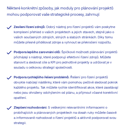
Některé konkrétní způsoby, jak moduly pro plánování projektů
mohou podporovat vaše strategické procesy, zahrnují:
Zesílení řízení zdrojů:
Dobrý nástroj pro řízení projektů vám poskytne
komplexní přehled o vašich projektech a jejich stavech, stejně jako o
vašich současných zdrojích, silných a slabých stránkách. Díky tomu
můžete přesně přidělovat zdroje a vyhnout se překročení rozpočtu.
Podpora lepšího zarovnání cílů:
Špičkové možnosti plánování projektů
přicházejí s nástroji, které podporují efektivní řízení zdrojů. Můžete
stanovit a sledovat cíle a KPI pro jednotlivé projekty a udržovat je v
souladu s celkovou strategií společnosti.
Podpora rychlejšího řešení problémů:
Řešení pro řízení projektů
obvykle nabízejí nástěnky, které vám pomohou pečlivě sledovat pokrok
každého projektu. Tak můžete rychle identifikovat akce, které zaostávají
nebo jsou ohroženy odchýlením od plánu, a přijmout včasné korektivní
opatření.
Zlepšení rozhodování:
S veškerými relevantními informacemi o
probíhajících a plánovaných projektech na dosah ruky můžete časově
a informovaně rozhodovat o řízení projektů a aktivně podporovat svou
strategii.