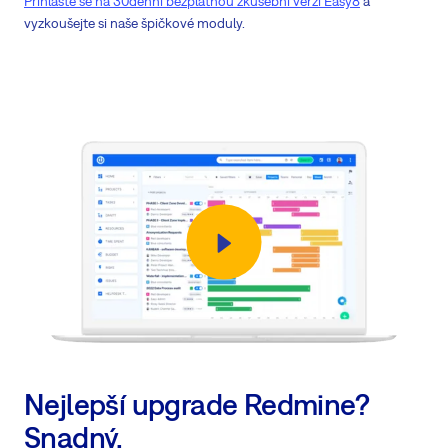
Přihlaste se na 30denní bezplatnou zkušební verzi Easy8
a
vyzkoušejte si naše špičkové moduly.
Nejlepší upgrade Redmine?
Snadný.