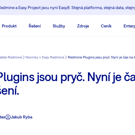
edmine a Easy Project jsou nyní Easy8. Stejná platforma, stejná data, stejn
Produkt
Řešení
Služby
Zdroje
Ceník
Enterp
vatele Redmine
Novinky v Easy Redmine
Redmine Plugins jsou pryč. Nyní je čas na A
ugins jsou pryč. Nyní je ča
ení.
tes
Jakub Ryba