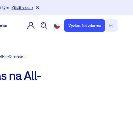
ý tým.
Zjistit více →
rise
Vyzkoušet zdarma
ll-in-One řešení.
s na All-