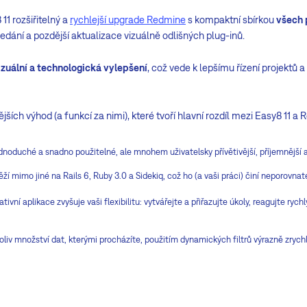
1 rozšiřitelný a
rychlejší upgrade Redmine
s kompaktní sbírkou
všech 
edání a pozdější aktualizace vizuálně odlišných plug-inů.
zuální a technologická vylepšení
, což vede k lepšímu řízení projektů 
ších výhod (a funkcí za nimi), které tvoří hlavní rozdíl mezi Easy8 11 a
ednoduché a snadno použitelné, ale mnohem uživatelsky přívětivější, příjemnější 
ěží mimo jiné na Rails 6, Ruby 3.0 a Sidekiq, což ho (a vaši práci) činí neporovnat
tivní aplikace zvyšuje vaši flexibilitu: vytvářejte a přiřazujte úkoly, reagujte ryc
oliv množství dat, kterými procházíte, použitím dynamických filtrů výrazně zrychl