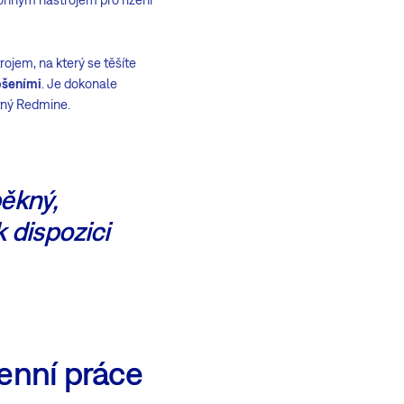
ojem, na který se těšíte
pšeními
. Je dokonale
otný Redmine.
pěkný,
k dispozici
denní práce