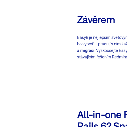
Závěrem
Easy8 je nejlepším světovým 
ho vytvořili, pracují s ním 
a migrací
. Vyzkoušejte Easy
stávajícím řešením Redmin
All-in-one
Rails 6? Sn