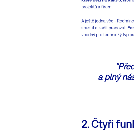
projektů a firem.
A ještě jedna věc - Redmine
spustit a začít pracovat.
Eas
vhodný pro technický typ prá
"Před
a plný nás
2. Čtyři fu