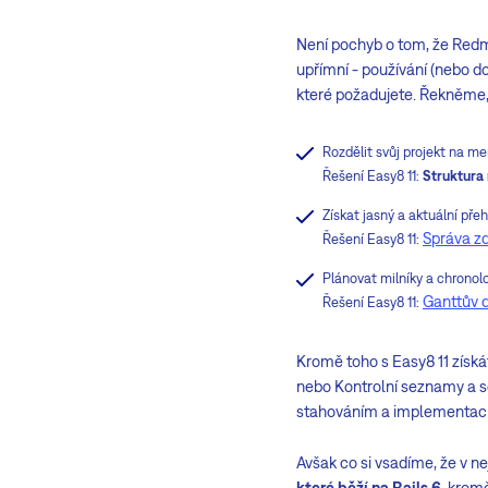
Není pochyb o tom, že Redmi
upřímní - používání (nebo d
které požadujete. Řekněme,
Rozdělit svůj projekt na me
Řešení Easy8 11:
Struktura
Získat jasný a aktuální pře
Správa zd
Řešení Easy8 11:
Plánovat milníky a chronolo
Ganttův 
Řešení Easy8 11:
Kromě toho s Easy8 11 získ
nebo Kontrolní seznamy a s
stahováním a implementací 
Avšak co si vsadíme, že v ne
které běží na Rails 6
,
kromě