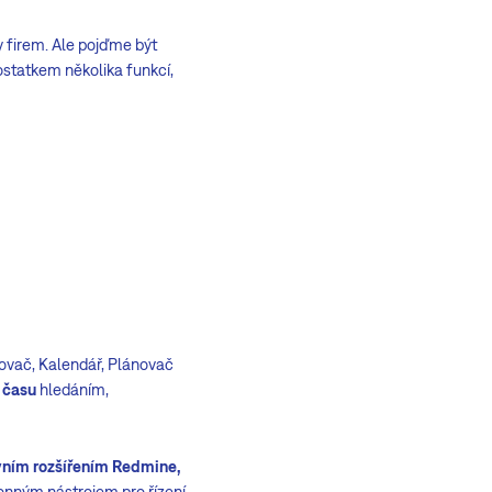
 firem. Ale pojďme být
ostatkem několika funkcí,
sovač, Kalendář, Plánovač
 času
hledáním,
rvním rozšířením Redmine,
ýkonným nástrojem pro řízení