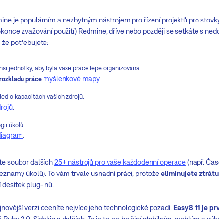
ne je populárním a nezbytným nástrojem pro řízení projektů pro stovky
okonce zvažování použití) Redmine, dříve nebo později se setkáte s ned
 že potřebujete:
nší jednotky, aby byla vaše práce lépe organizovaná.
myšlenkové mapy
 rozkladu práce
.
hled o kapacitách vašich zdrojů.
rojů
.
gii úkolů.
diagram
.
áte soubor dalších
25+ nástrojů pro vaše každodenní operace
(např. Ča
eznamy úkolů). To vám trvale usnadní práci, protože
eliminujete ztrátu
desítek plug-inů.
jnovější verzi oceníte nejvíce jeho technologické pozadí.
Easy8 11 je p
 Ruby 3.0, Sidekiq a dalších. To je to, co ho činí stabilním, rychlým a v