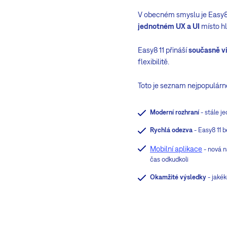
V obecném smyslu je Easy8 1
jednotném UX a UI
místo hl
Easy8 11 přináší
současně vi
flexibilitě.
Toto je seznam nejpopulárněj
Moderní rozhraní
- stále j
Rychlá odezva
- Easy8 11 b
Mobilní aplikace
- nová na
čas odkudkoli
Okamžité výsledky
- jakék