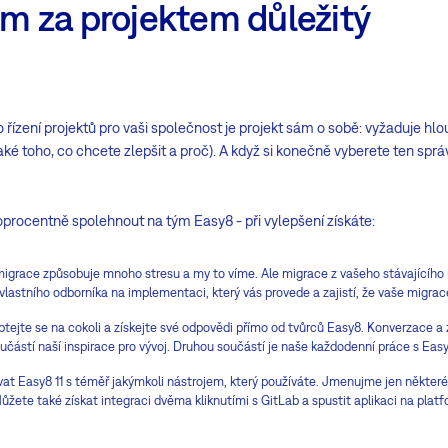
tým za projektem důležitý
 řízení projektů pro vaši společnost je projekt sám o sobě: vyžaduje h
aké toho, co chcete zlepšit a proč). A když si konečně vyberete ten sprá
procentně spolehnout na tým Easy8 - při vylepšení získáte:
migrace způsobuje mnoho stresu a my to víme. Ale migrace z vašeho stávajícího
 vlastního odborníka na implementaci, který vás provede a zajistí, že vaše migr
ptejte se na cokoli a získejte své odpovědi přímo od tvůrců Easy8. Konverzace a
učástí naší inspirace pro vývoj. Druhou součástí je naše každodenní práce s Easy
at Easy8 11 s téměř jakýmkoli nástrojem, který používáte. Jmenujme jen někter
ůžete také získat integraci dvěma kliknutími s GitLab a spustit aplikaci na plat