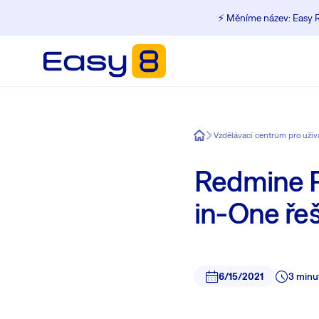
⚡️ Měníme název: Easy R
Easy8
Vzdělávací centrum pro uži
Redmine Pl
in-One řeš
6/15/2021
3 minu