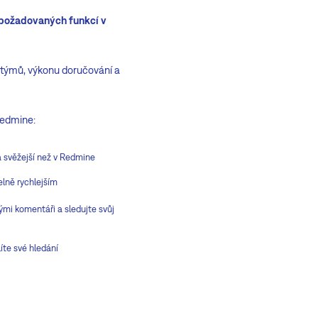
požadovaných funkcí v
a týmů, výkonu doručování a
 Redmine:
a svěžejší než v Redmine
elně rychlejším
hlými komentáři a sledujte svůj
íte své hledání