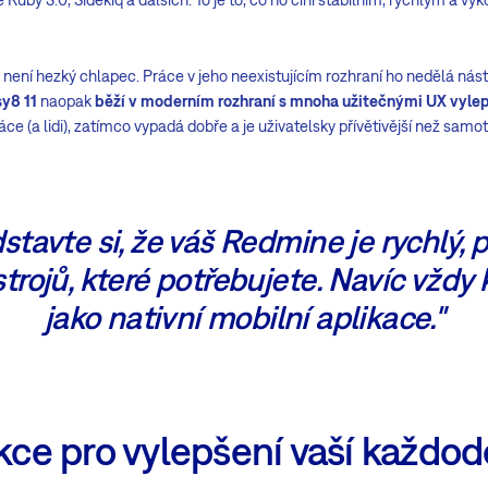
 není hezký chlapec. Práce v jeho neexistujícím rozhraní ho nedělá nástr
y8 11
naopak
běží v moderním rozhraní s mnoha užitečnými UX vyle
ce (a lidi), zatímco vypadá dobře a je uživatelsky přívětivější než sam
stavte si, že váš Redmine je rychlý, 
trojů, které potřebujete. Navíc vždy 
jako nativní mobilní aplikace."
nkce pro vylepšení vaší každo