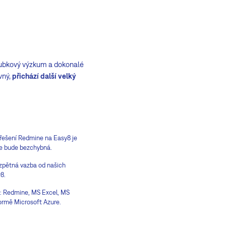
loubkový výzkum a dokonalé
vný,
přichází další velký
 řešení Redmine na Easy8 je
ace bude bezchybná.
 zpětná vazba od našich
8.
é: Redmine, MS Excel, MS
formě Microsoft Azure.