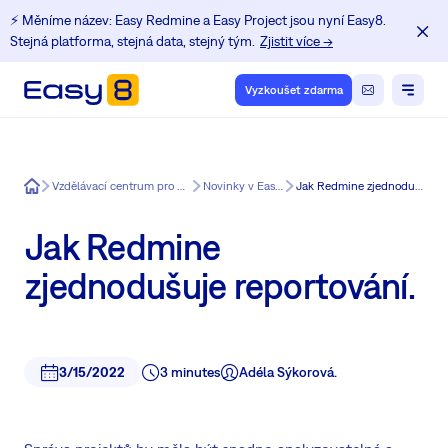
⚡️ Měníme název: Easy Redmine a Easy Project jsou nyní Easy8.
Stejná platforma, stejná data, stejný tým.
Zjistit více →
Vyzkoušet zdarma
Easy8
Vzdělávací centrum pro uživatele Redmine
Novinky v Easy Redmine
Jak Redmine zjednodušuje reportování.
Jak Redmine
zjednodušuje reportování.
3/15/2022
3 minutes
Adéla Sýkorová.