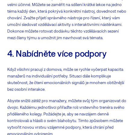
velmi účinné. Můžete se zaměřit na sdílení krátké lekce na jedno
téma každý den, která pokrývá konkrétní nástroj, dovednost nebo
chování. Zvažte přijetí správného nástroje pro řízení, který vám
umožní sledovat vzdělávací aktivity s interaktivními nástěnkami.
Dokonce můžete rotovat dodávku těchto vzdělávacích sezení
mezi členy týmu a umožnit jim navrhovat svá témata.
4. Nabídněte více podpory
Když všichni pracují z domova, může se rychle vyčerpat kapacita
manažerů na individuální potřeby. Situaci dále komplikuje
skutečnost, že čtení emocionálních signálů je mnohem obtížnější
bez osobní interakce.
Abyste snížili zátěž pro manažery, můžete svůj tým organizovat do
dvojic. Každému jednotlivci přiřaďte roli vrstevního trenéra svého
přiděleného kolegy. Požádejte je, aby se navzájem denně
kontrolovali a hlásili o svém blahobytu. Tímto způsobem můžete
vytvořit novou vrstvu vzájemné podpory, která chrání před
emocionálním odcizením.