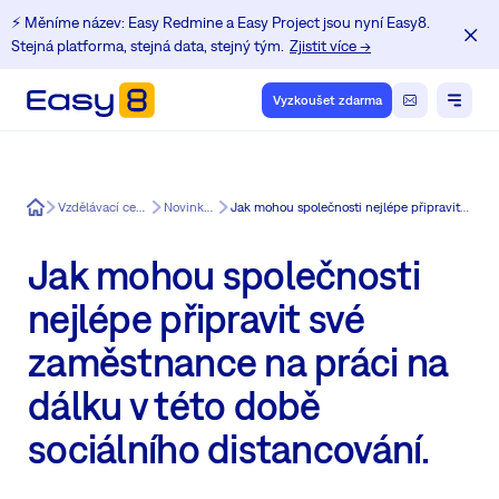
⚡️ Měníme název: Easy Redmine a Easy Project jsou nyní Easy8.
Stejná platforma, stejná data, stejný tým.
Zjistit více →
Vyzkoušet zdarma
Easy8
Vzdělávací centrum pro uživatele Redmine
Novinky v Easy Redmine
Jak mohou společnosti nejlépe připravit své zaměstnance na práci na dálku v této době sociálního distancování.
Jak mohou společnosti
nejlépe připravit své
zaměstnance na práci na
dálku v této době
sociálního distancování.