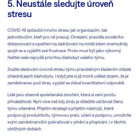
5. Neustále sledujte úroveň
stresu
COVID-19 způsobil mnoho stresu jak organizacím, tak
jednotlivcům, kteří pro ně pracují. Omezení, pravidla sociálního
distancování a opatření na zadržování na místě lidem znemožnily
spojit se a vyjádřit své frustrace. Proto musí být jako výkonný
ředitel vaše nejvyšší prioritou blahobyt vašeho týmu.
Zvažte sledování úrovně stresu týmu pravidelným kladením otázek
ohledně jejich blahobytu. I když jste si již mohli udělat dojem, že je
zaměstnanec pod stres, vyplatí se získat kvantitativní odpovědi.
Lidé jsou obecně společenská stvoření, která si cení pocitu
přináležitosti. Nyní více než kdy jindy je důležité udržovat členy
týmu včleněné. Přijetím strategií a přijetím nástrojů, které
podporují produktivitu, týmovou práci, učení a podporu, umožníte
svým zaměstnancům pokračovat v plnění a přispívání, i v těchto
obtížných dobách.