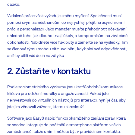
daleko.
Vzdálená práce však vyžaduje změnu myšlení. Společnosti musí
pomoci svým zaměstnancům co nejrychleji přejít na asynchronní
práci a personalizaci. Jako manažer musíte přehodnotit očekávání
ohledně toho, jak dlouho trvají úkoly, a kompromisům na zbytečné
dokonalosti. Nabídněte více flexibility a zaměřte se na výsledky. Tím
se členové týmu mohou cítit uvolněni, když plní své odpovědnosti,
aniž by cítili váš dech na zátylku.
2. Zůstaňte v kontaktu
Podle sociometrického výzkumu jsou kratší období komunikace
klíčová pro udržení morálky a angažovanosti. Pokud jste
neinvestovali do virtuálních nástrojů pro interakci, nyní je čas, aby
jste jim věnovali vážnost, kterou si zaslouží.
Software jako Easy8 nabízí funkci okamžitého zasílání zpráv, která
se snadno integruje do počítačů a smartphone platform vašich
zaměstnanců, takže s nimi můžete být v pravidelném kontaktu.