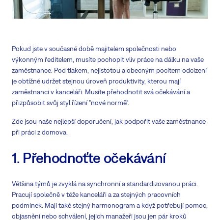
Pokud jste v současné době majitelem společnosti nebo
výkonným ředitelem, musíte pochopit vliv práce na dálku na vaše
zaměstnance. Pod tlakem, nejistotou a obecným pocitem odcizení
je obtížné udržet stejnou úroveň produktivity, kterou mají
zaměstnanci v kanceláři. Musíte přehodnotit svá očekávání a
přizpůsobit svůj styl řízení "nové normě".
Zde jsou naše nejlepší doporučení, jak podpořit vaše zaměstnance
při práci z domova.
1. Přehodnoťte očekávání
Většina týmů je zvyklá na synchronní a standardizovanou práci.
Pracují společně v téže kanceláři a za stejných pracovních
podmínek. Mají také stejný harmonogram a když potřebují pomoc,
objasnění nebo schválení, jejich manažeři jsou jen pár kroků