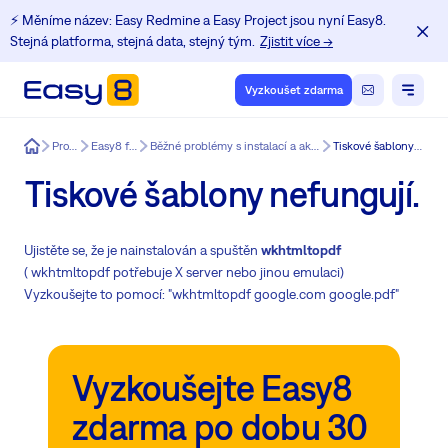
⚡️ Měníme název: Easy Redmine a Easy Project jsou nyní Easy8.
Stejná platforma, stejná data, stejný tým.
Zjistit více →
Vyzkoušet zdarma
Easy8
Produkt
Easy8 funkce
Běžné problémy s instalací a aktualizací Redmine.
Tiskové šablony nefungují.
Tiskové šablony nefungují.
Ujistěte se, že je nainstalován a spuštěn
wkhtmltopdf
( wkhtmltopdf potřebuje X server nebo jinou emulaci)
Vyzkoušejte to pomocí: "wkhtmltopdf google.com google.pdf"
Vyzkoušejte Easy8
zdarma po dobu 30