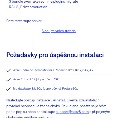
$ bundle exec rake redmine:plugins:migrate
RAILS_ENV=production
Poté restartujte server.
Sledujte video tutoriál
Požadavky pro úspěšnou instalaci
Verze Redmine: Kompatibilní s Redmine 3.2.x, 3.3.x, 3.4.x, 4.x.
Verze Ruby: 2.3+ (doporučeno 2.6.)
Typ databáze: MySQL (doporučeno), PostgreSQL
Následujte postup instalace v
#install
. Ověřte, zda instalační
protokol neobsahuje žádné chyby. Pokud ano, snažte se je řešit
podle popisu nebo kontaktujte
support@easy8.com
s připojeným
chybovým oddílem protokolu.