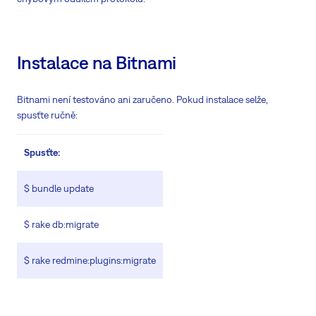
Instalace na Bitnami
Bitnami není testováno ani zaručeno. Pokud instalace selže,
spusťte ručně:
Spusťte:
$ bundle update
$ rake db:migrate
$ rake redmine:plugins:migrate