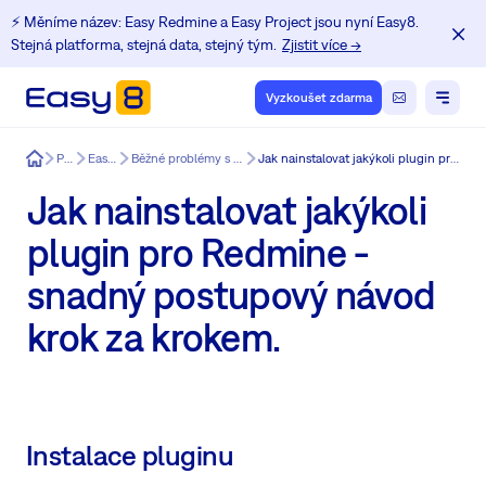
⚡️ Měníme název: Easy Redmine a Easy Project jsou nyní Easy8.
Stejná platforma, stejná data, stejný tým.
Zjistit více →
Vyzkoušet zdarma
Easy8
Produkt
Easy8 funkce
Běžné problémy s instalací a aktualizací Redmine.
Jak nainstalovat jakýkoli plugin pro Redmine - snadný postupový návod krok za krokem.
Jak nainstalovat jakýkoli
plugin pro Redmine -
snadný postupový návod
krok za krokem.
Instalace pluginu