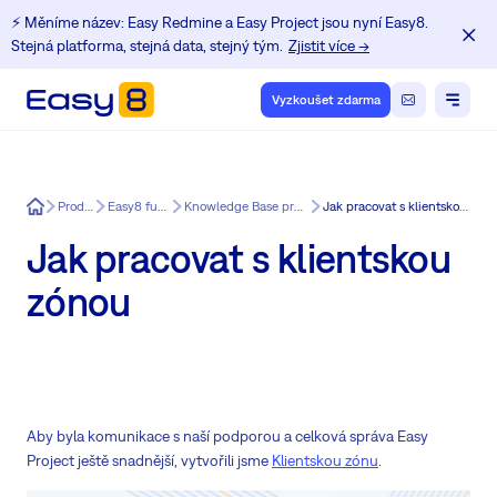
⚡️ Měníme název: Easy Redmine a Easy Project jsou nyní Easy8.
Stejná platforma, stejná data, stejný tým.
Zjistit více →
Vyzkoušet zdarma
Easy8
Produkt
Easy8 funkce
Knowledge Base pro Easy8
Jak pracovat s klientskou zónou
Jak pracovat s klientskou
zónou
Aby byla komunikace s naší podporou a celková správa Easy
Project ještě snadnější, vytvořili jsme
Klientskou zónu
.