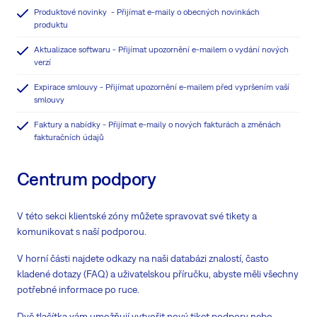
Produktové novinky - Přijímat e-maily o obecných novinkách
produktu
Aktualizace softwaru - Přijímat upozornění e-mailem o vydání nových
verzí
Expirace smlouvy - Přijímat upozornění e-mailem před vypršením vaší
smlouvy
Faktury a nabídky - Přijímat e-maily o nových fakturách a změnách
fakturačních údajů
Centrum podpory
V této sekci klientské zóny můžete spravovat své tikety a
komunikovat s naší podporou.
V horní části najdete odkazy na naši databázi znalostí, často
kladené dotazy (FAQ) a uživatelskou příručku, abyste měli všechny
potřebné informace po ruce.
Dvě tlačítka vám umožňují vytvořit nový tiket podpory nebo