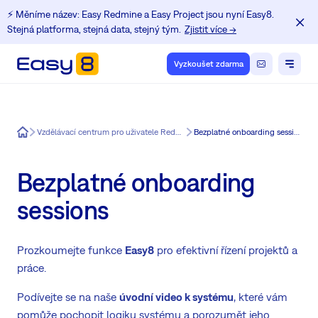
⚡️ Měníme název: Easy Redmine a Easy Project jsou nyní Easy8.
Stejná platforma, stejná data, stejný tým.
Zjistit více →
Vyzkoušet zdarma
Easy8
Vzdělávací centrum pro uživatele Redmine
Bezplatné onboarding sessions
Bezplatné onboarding
sessions
Prozkoumejte funkce
Easy8
pro efektivní řízení projektů a
práce.
Podívejte se na naše
úvodní video k systému
, které vám
pomůže pochopit logiku systému a porozumět jeho