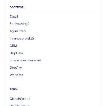
O SOFTWARU
Easy8
Správa zdrojů
Agilní řízení
Finance projektů
CRM
HelpDesk
Strategické plánování
Doplňky
WorkOps
ŘEŠENÍ
Globalní cloud
Privátní cloud