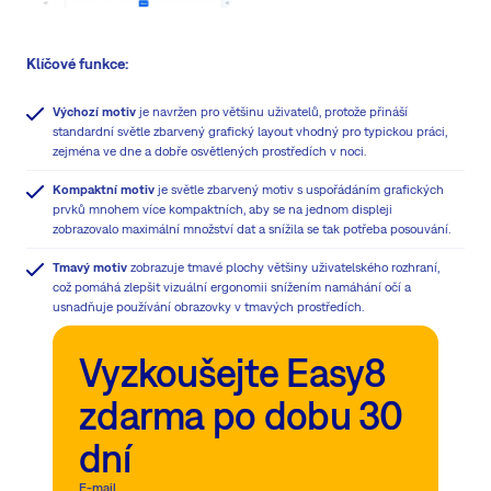
Klíčové funkce:
Výchozí
motiv
je navržen pro většinu uživatelů, protože přináší
standardní světle zbarvený grafický layout vhodný pro typickou práci,
zejména ve dne a dobře osvětlených prostředích v noci.
Kompaktní
motiv
je světle zbarvený motiv s uspořádáním grafických
prvků mnohem více kompaktních, aby se na jednom displeji
zobrazovalo maximální množství dat a snížila se tak potřeba posouvání.
Tmavý
motiv
zobrazuje tmavé plochy většiny uživatelského rozhraní,
což pomáhá zlepšit vizuální ergonomii snížením namáhání očí a
usnadňuje používání obrazovky v tmavých prostředích.
Vyzkoušejte Easy8
zdarma po dobu 30
dní
E-mail