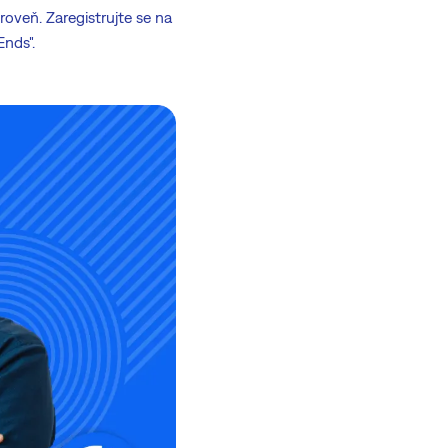
roveň. Zaregistrujte se na
Ends".