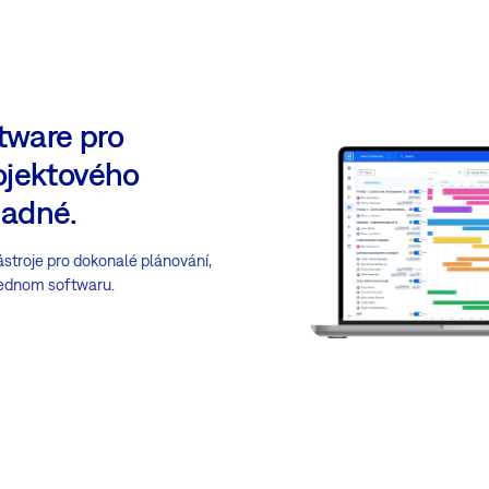
ftware pro
ojektového
adné.
stroje pro dokonalé plánování,
 jednom softwaru.