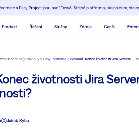
edmine a Easy Project jsou nyní Easy8. Stejná platforma, stejná data, stejn
Produkt
Řešení
Služby
Zdroje
Ceník
Enterp
vatele Redmine
Novinky v Easy Redmine
Webinář: Konec životnosti Jira Serveru - J
onec životnosti Jira Serve
nosti?
e
Jakub Ryba