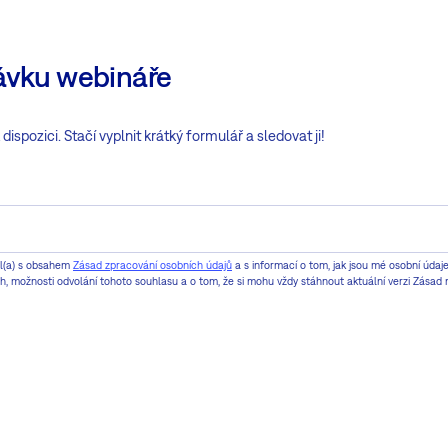
ávku webináře
ispozici. Stačí vyplnit krátký formulář a sledovat ji!
il(a) s obsahem
Zásad zpracování osobních údajů
a s informací o tom, jak jsou mé osobní úda
ech, možnosti odvolání tohoto souhlasu a o tom, že si mohu vždy stáhnout aktuální verzi Zásad