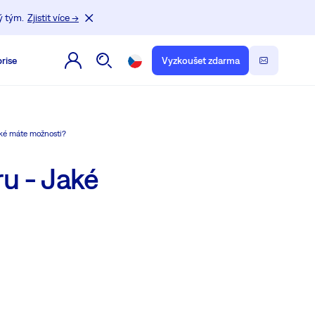
ý tým.
Zjistit více →
rise
Vyzkoušet zdarma
aké máte možnosti?
ru - Jaké