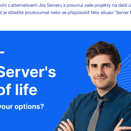
hl s alternativami Jira Serveru a posunul vaše projekty na další ú
oč je důležité prozkoumat nebo se přizpůsobit této situaci "Server 