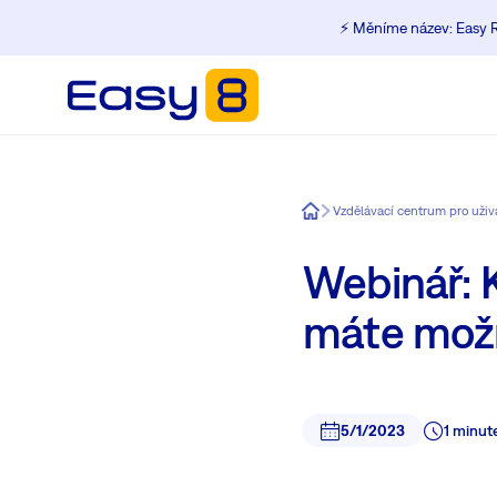
⚡️ Měníme název: Easy R
Easy8
Vzdělávací centrum pro uži
Webinář: K
máte mož
5/1/2023
1 minut