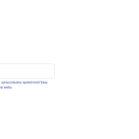
je zpracovávány společností Easy
 na webu.