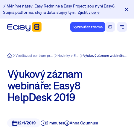
⚡️ Měníme název: Easy Redmine a Easy Project jsou nyní Easy8.
Stejná platforma, stejná data, stejný tým.
Zjistit více →
Vyzkoušet zdarma
Easy8
Vzdělávací centrum pro uživatele Redmine
Novinky v Easy Redmine
Výukový záznam webináře: Easy8 HelpDesk 2019
Výukový záznam
webináře: Easy8
HelpDesk 2019
12/1/2019
2 minutes
Anna Ogunnusi