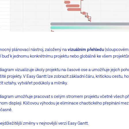
mocný plánovací nástroj, založený na
vizuálním přehledu
(sloupcovém 
ří buď k jednomu konkrétnímu projektu nebo globálně ke všem projektů
iagram vizualizuje úkoly projektu na časové ose a umožňuje jejich poh
žité projekty. V Easy Gantt lze zobrazit základní čáru, kritickou cestu, h
ít vztahy, vytvářet podúkoly a milníky.
iagram umožňuje pracovat s celým stromem projektu včetně všech při
nom displeji. Klíčovou výhodou je eliminace chaotického přepínání mezi 
učasně.
ejdůležitější změny v nejnovější verzi Easy Gantt.