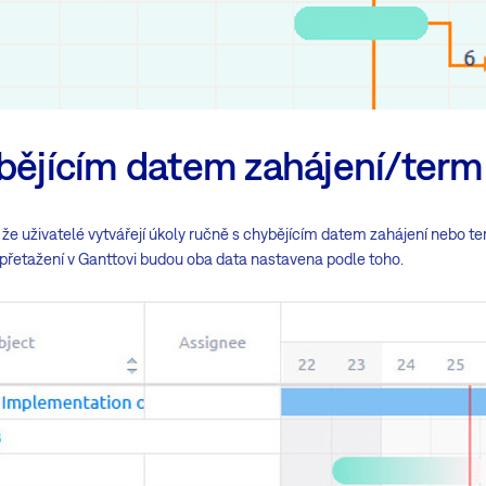
ybějícím datem zahájení/term
že uživatelé vytvářejí úkoly ručně s chybějícím datem zahájení nebo ter
i přetažení v Ganttovi budou oba data nastavena podle toho.