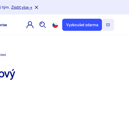
ý tým.
Zjistit více →
rise
Vyzkoušet zdarma
hled.
ový