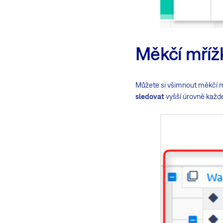
Měkčí mřížk
Můžete si všimnout měkčí mř
sledovat
vyšší úrovně každ