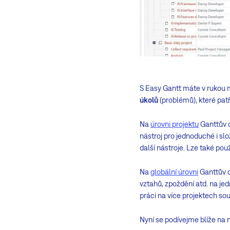
S Easy Gantt máte v rukou 
úkolů
(problémů), které pat
Na
úrovni projektu
Ganttův d
nástroj pro jednoduché i slo
další nástroje. Lze také použ
Na
globální úrovni
Ganttův d
vztahů, zpoždění atd. na jed
práci na více projektech so
Nyní se podívejme blíže na n