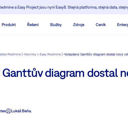
edmine a Easy Project jsou nyní Easy8. Stejná platforma, stejná data, stejn
Produkt
Řešení
Služby
Zdroje
Ceník
Enterp
vatele Redmine
Novinky v Easy Redmine
Vylepšený Ganttův diagram dostal nový vz
 Ganttův diagram dostal n
tes
Lukáš Beňa.