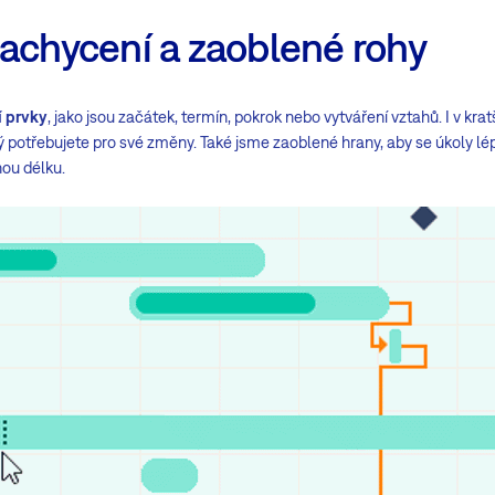
zachycení a zaoblené rohy
í prvky
, jako jsou začátek, termín, pokrok nebo vytváření vztahů. I v kr
rý potřebujete pro své změny. Také jsme zaoblené hrany, aby se úkoly lé
ou délku.