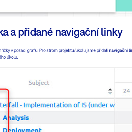
a a přidané navigační linky
ížky v pozadí grafu. Pro strom projektu/úkolu jsme přidali
navigační l
ého úkolu.