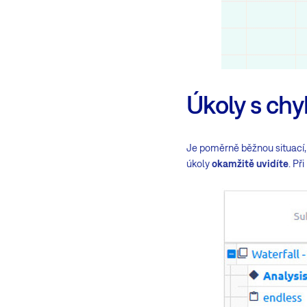
Úkoly s ch
Je poměrně běžnou situací, 
úkoly
okamžitě uvidíte
. Př