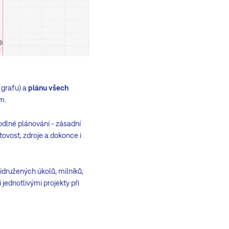
grafu) a
plánu všech
m.
odlné plánování - zásadní
otovost, zdroje a dokonce i
družených úkolů, milníků,
jednotlivými projekty při