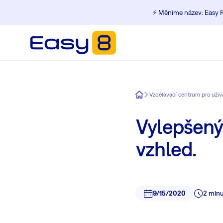
⚡️ Měníme název: Easy R
Easy8
Vzdělávací centrum pro uži
Vylepšený
vzhled.
9/15/2020
2 minu