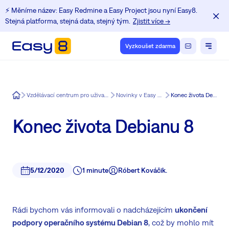
⚡️ Měníme název: Easy Redmine a Easy Project jsou nyní Easy8.
Stejná platforma, stejná data, stejný tým.
Zjistit více →
Vyzkoušet zdarma
Easy8
Vzdělávací centrum pro uživatele Redmine
Novinky v Easy Redmine
Konec života Debianu 8
Konec života Debianu 8
5/12/2020
1 minute
Róbert Kováčik.
Rádi bychom vás informovali o nadcházejícím
ukončení
podpory operačního systému Debian 8
, což by mohlo mít