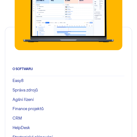
O SOFTWARU
Easy8
Správa zdrojů
Agilní řízení
Finance projektů
CRM
HelpDesk
Strategické plánování