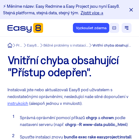
⚡️ Měníme název: Easy Redmine a Easy Project jsou nyní Easy8.
Stejná platforma, stejná data, stejný tým.
Zjistit více →
Vyzkoušet zdarma
Easy8
Produkt
Easy8 funkce
Běžné problémy s instalací a aktualizací Redmine.
Vnitřní chyba obsahující "Přístup odepřen".
Vnitřní chyba obsahující
"Přístup odepřen".
Instalovali jste nebo aktualizovali Easy8 pod uživatelem s
nedostatečnými oprávněními, nesledující naše silné doporučení v
instrukcích
(alespoň jednou v minulosti).
Správná oprávnění pomocí příkazů
chgrp
a
chown
podle
nastavení serveru (např.
chgrp -R www-data public_html
)
Spusťte instalaci znovu
bundle exec rake easyproject:install