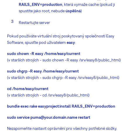
RAILS_ENV=production
, která vymaže cache (pokud ji
spustíte jako root, nebude
úspěšná
)
Restartujte server
Pokud používáte virtuální stroj poskytovaný společností Easy
Software, spusťte pod uživatelem
easy
:
sudo chown -R easy
/home/easy/current
(v starších strojích - sudo chown -R easy /srv/easy8/public_html
)
sudo chgrp -R easy
/home/easy/current
(v starších strojích - sudo chgrp -R easy /srv/easy8/public_html)
cd
/home/easy/current
(v starších strojích - cd /srv/easy8/public_html)
bundle exec rake easyproject:install RAILS_ENV=production
sudo service puma@your.domain.name restart
Nezapomeňte nastavit oprávnění pro všechny potřebné složky.