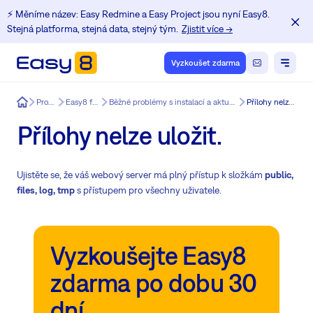
⚡️ Měníme název: Easy Redmine a Easy Project jsou nyní Easy8.
Stejná platforma, stejná data, stejný tým.
Zjistit více →
Vyzkoušet zdarma
Easy8
Produkt
Easy8 funkce
Běžné problémy s instalací a aktualizací Redmine.
Přílohy nelze uložit.
Přílohy nelze uložit.
Ujistěte se, že váš webový server má plný přístup k složkám
public,
files, log, tmp
s přístupem pro všechny uživatele.
Vyzkoušejte Easy8
zdarma po dobu 30
dní