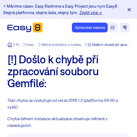
⚡️ Měníme název: Easy Redmine a Easy Project jsou nyní Easy8.
Stejná platforma, stejná data, stejný tým.
Zjistit více →
Vyzkoušet zdarma
Easy8
Produkt
Easy8 funkce
Běžné problémy s instalací a aktualizací Redmine.
[!] Došlo k chybě při zpracování souboru `Gemfile`:
[!] Došlo k chybě při
zpracování souboru
`Gemfile`:
Tato chyba se vyskytuje od verze 2018 1.2 (platforma 04.00 a
vyšší).
Chyba během instalace aktualizace obsahuje některé z
následujících.