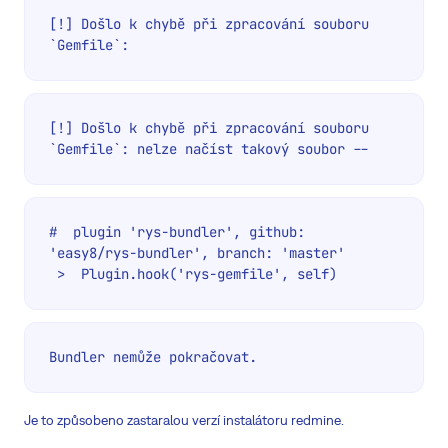
[!] Došlo k chybě při zpracování souboru 
`Gemfile`:
[!] Došlo k chybě při zpracování souboru 
`Gemfile`: nelze načíst takový soubor --
#  plugin 'rys-bundler', github: 
'easy8/rys-bundler', branch: 'master'

 >  Plugin.hook('rys-gemfile', self)
Bundler nemůže pokračovat.
Je to způsobeno zastaralou verzí instalátoru redmine.