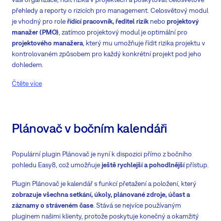
přehledy a reporty o rizicích pro management. Celosvětový modul
je vhodný pro role
řídící pracovník, ředitel rizik
nebo
projektový
manažer (PMO)
, zatímco projektový modul je optimální pro
projektového manažera
, který mu umožňuje řídit rizika projektu v
kontrolovaném způsobem pro každý konkrétní projekt pod jeho
dohledem.
Čtěte více
Plánovač v bočním kalendáři
Populární plugin Plánovač je nyní k dispozici přímo z bočního
pohledu Easy8, což umožňuje
ještě rychlejší a pohodlnější
přístup.
Plugin Plánovač je kalendář s funkcí přetažení a položení, který
zobrazuje všechna setkání, úkoly, plánované zdroje, účast a
záznamy o stráveném čase
. Stává se nejvíce používaným
pluginem našimi klienty, protože poskytuje konečný a okamžitý