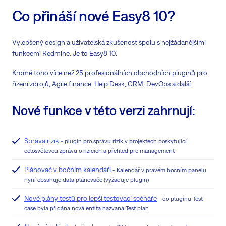
Co přináší nové Easy8 10?
Vylepšený design a uživatelská zkušenost spolu s nejžádanějšími
funkcemi Redmine. Je to Easy8 10.
Kromě toho více než 25 profesionálních obchodních pluginů pro
řízení zdrojů, Agile finance, Help Desk, CRM, DevOps a další.
Nové funkce v této verzi zahrnují:
Správa rizik
- plugin pro správu rizik v projektech poskytující
celosvětovou zprávu o rizicích a přehled pro management
Plánovač v bočním kalendáři
- Kalendář v pravém bočním panelu
nyní obsahuje data plánovače (vyžaduje plugin)
Nové plány testů pro lepší testovací scénáře
- do pluginu Test
case byla přidána nová entita nazvaná Test plan