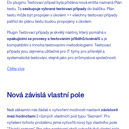
Do pluginu Testovací případ byla přidána nová entita nazvaná Plán
testu. Ta
seskupuje vybrané testovací případy
do balíčku. Plán
testu může být propojen s úkolem => všechny testovací případy
patřící do plánu testu budou propojeny s úkolem.
Plugin Testovací případy je skvělý nástroj, který pomáhá s
opakujícími se procesy a testováním příběhů/scénářů
a je
kompatibilní s mnoha testovacími metodologiemi. Testovací
případy jsou zejména užitečné pro IT týmy pro přísnější a
systematické testování, stejně jako pro průmyslové společnosti.
Čtěte více
Nová závislá vlastní pole
Naši zákazníci nás žádali o vytvoření možnosti nastavit
závislosti
mezi hodnotami
2 různých vlastních polí typu "Seznam". Pro
vyřešení tohoto problému jsme vytvořili nový typ vlastního pole
"Závislý seznam". Pro jeho nastavení stačí vytvořit dvě vlastní pole.