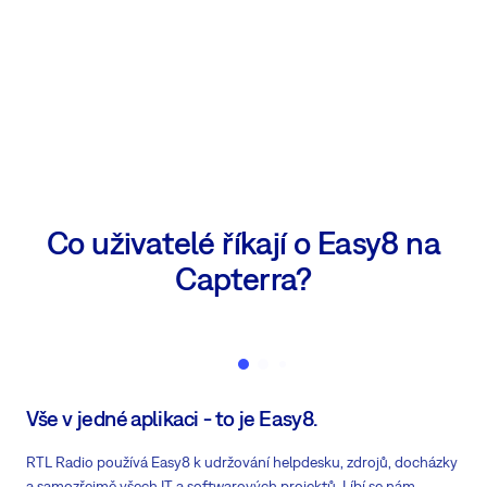
Co uživatelé říkají o Easy8 na
Capterra?
Vše v jedné aplikaci - to je Easy8.
RTL Radio používá Easy8 k udržování helpdesku, zdrojů, docházky
a samozřejmě všech IT a softwarových projektů. Líbí se nám