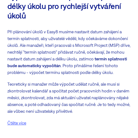
délky úkolu pro rychlejší vytváření
úkolů
Při plánování úkolů v Easy8 musíme nastavit datum zahájení a
termín splatnosti, aby uživatelé věděli, kdy očekáváme dokončení
úkolů. Ale manažeři, kteří pracovali s Microsoft Project (MSP) dříve,
nechtějí "termín splatnosti" přidávat ručně, očekávají, že mohou
nastavit datum zahájení a délku úkolu, zatímco
termín splatnosti
bude automaticky vypočítán
. Proto přinášíme řešení tohoto
problému - výpočet termínu splatnosti podle délky úkolu.
Teoreticky si manažer může výpočet udělat ručně, ale musí si
zkontrolovat kalendář a spočítat počet pracovních hodin v daném
měsíci, zkontrolovat, zda má aktuální uživatel naplánovány nějaké
absence, a poté odhadovaný čas spočítat ručně. Je to tedy možné,
ale vůbec není uživatelsky přívětivé.
Čtěte více