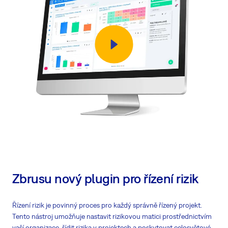
Zbrusu nový plugin pro řízení rizik
Řízení rizik je povinný proces pro každý správně řízený projekt.
Tento nástroj umožňuje nastavit rizikovou matici prostřednictvím
vaší organizace, řídit rizika v projektech a poskytovat celosvětové