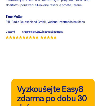
složitost - používání all-in-one řešení je prostě úžasné.
Timo Muller
RTL Radio Deutschland GmbH
, Vedoucí informačního úřadu
Celkově
Snadnost použití
Zákaznická podpora
Vyzkoušejte Easy8
zdarma po dobu 30