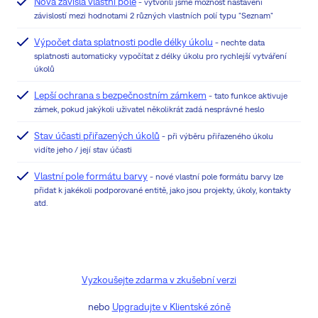
Nová závislá vlastní pole
- vytvořili jsme možnost nastavení
závislostí mezi hodnotami 2 různých vlastních polí typu "Seznam"
Výpočet data splatnosti podle délky úkolu
- nechte data
splatnosti automaticky vypočítat z délky úkolu pro rychlejší vytváření
úkolů
Lepší ochrana s bezpečnostním zámkem
- tato funkce aktivuje
zámek, pokud jakýkoli uživatel několikrát zadá nesprávné heslo
Stav účasti přiřazených úkolů
- při výběru přiřazeného úkolu
vidíte jeho / její stav účasti
Vlastní pole formátu barvy
- nové vlastní pole formátu barvy lze
přidat k jakékoli podporované entitě, jako jsou projekty, úkoly, kontakty
atd.
Vyzkoušejte zdarma v zkušební verzi
nebo
Upgradujte v Klientské zóně