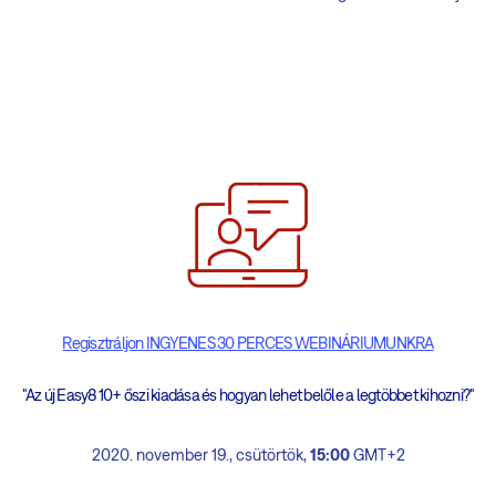
Regisztráljon INGYENES 30 PERCES WEBINÁRIUMUNKRA
"Az új Easy8 10+ őszi kiadása és hogyan lehet belőle a legtöbbet kihozni?"
2020. november 19., csütörtök,
15:00
GMT+2