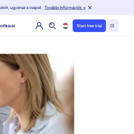
atok, ugyanaz a csapat.
További információk →
cifikáció
Start free trial