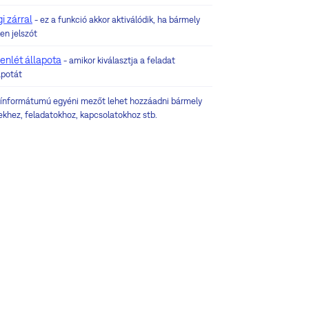
i zárral
- ez a funkció akkor aktiválódik, ha bármely
en jelszót
enlét állapota
- amikor kiválasztja a feladat
apotát
zínformátumú egyéni mezőt lehet hozzáadni bármely
ekhez, feladatokhoz, kapcsolatokhoz stb.