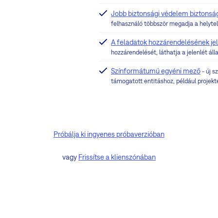
Jobb biztonsági védelem biztonság
felhasználó többször megadja a helytel
A feladatok hozzárendelésének jel
hozzárendelését, láthatja a jelenlét áll
Színformátumú egyéni mező
- új s
támogatott entitáshoz, például projekt
Próbálja ki ingyenes próbaverzióban
vagy
Frissítse a klienszónában