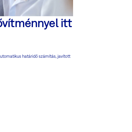
vítménnyel itt
tomatikus határidő számítás, javított