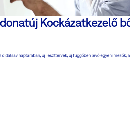
adonatúj Kockázatkezelő bő
ldalsáv naptárában, új Teszttervek, új függőben lévő egyéni mezők, au