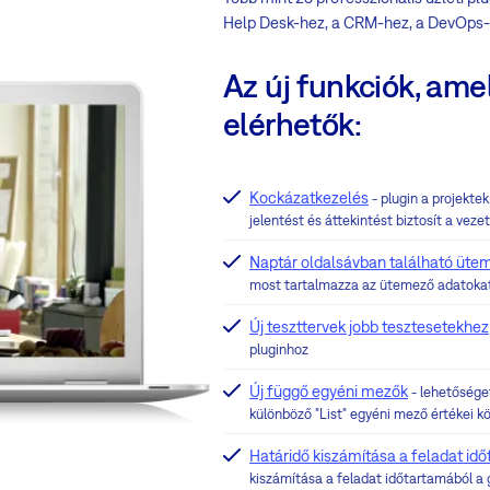
Help Desk-hez, a CRM-hez, a DevOps-
Az új funkciók, ame
elérhetők:
Kockázatkezelés
- plugin a projekte
jelentést és áttekintést biztosít a vez
Naptár oldalsávban található üte
most tartalmazza az ütemező adatokat
Új teszttervek jobb tesztesetekhez
pluginhoz
Új függő egyéni mezők
- lehetősége
különböző "List" egyéni mező értékei k
Határidő kiszámítása a feladat id
kiszámítása a feladat időtartamából a