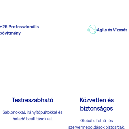
+25 Professzionális
Agile és Vízesés
bővítmény
Testreszabható
Közvetlen és
biztonságos
Sablonokkal, irányítópultokkal és
haladó beállításokkal.
Globális felhő- és
szervermegoldások biztosítják.