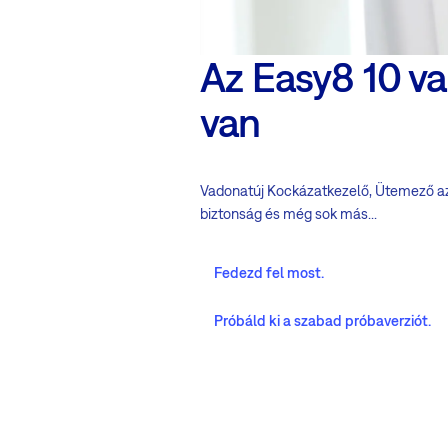
Az Easy8 10 v
van
Vadonatúj Kockázatkezelő, Ütemező az o
biztonság és még sok más...
Fedezd fel most.
Próbáld ki a szabad próbaverziót.