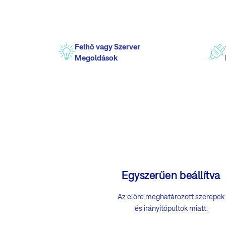
Felhő vagy Szerver
Megoldások
Egyszerűen beállítva
Az előre meghatározott szerepek
és irányítópultok miatt.