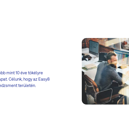
bb mint 10 éve tökélyre
apat. Célunk, hogy az Easy8
edzsment területén.