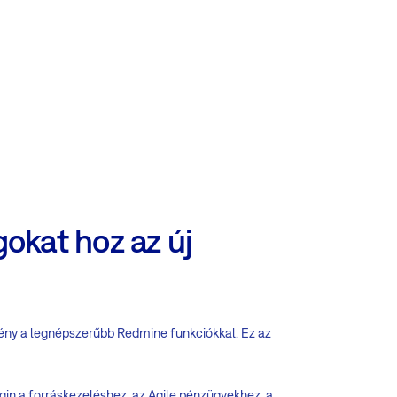
okat hoz az új
mény a legnépszerűbb Redmine funkciókkal. Ez az
ugin a forráskezeléshez, az Agile pénzügyekhez, a