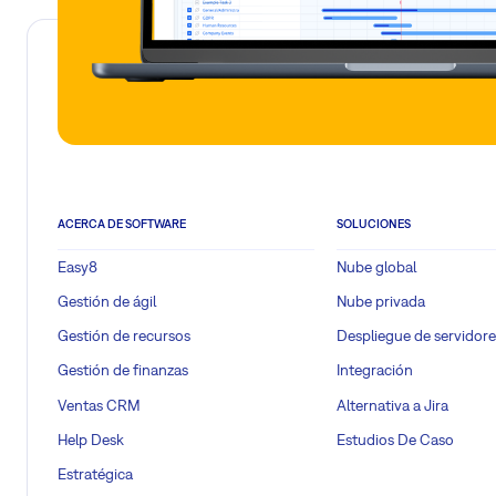
Funciones del departa
Platforma
Servicio técnico principal a clientes:
Leer más
Resolución de problemas técnicos básicos (soporte L1)
Chat en línea: soporte técnico básico
Resolución de interrupciones de la aplicación
ACERCA DE SOFTWARE
SOLUCIONES
Resolución de problemas de la zona del cliente y proble
Easy8
Nube global
Resolución de todos los mensajes de error (error 500, 403,
Gestión de ágil
Nube privada
Resolver consultas de tipo “dónde puedo encontrar” o cons
Gestión de recursos
Despliegue de servidore
Proporcionar una referencia al departamento de consultor
Gestión de finanzas
Integración
más complejos que requieran más tiempo y análisis (clie
Ventas CRM
Alternativa a Jira
Proporcionar una referencia al departamento de ventas p
Help Desk
Estudios De Caso
(clientes en la fase posterior a la puesta en marcha)
Estratégica
Proporcionar un enlace de referencia a la documentación