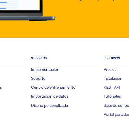
mento de soporte al cliente:
SERVICIOS
RECURSOS
mas de acceso
Implementación
Precios
 etc.)
Soporte
Instalación
ultas relacionadas con la configuración general de la aplicación
s
Centro de entrenamiento
REST API
ía para preguntas relacionadas con la configuración del cliente o ajustes
Importación de datos
Tutoriales
ntes en fase de implementación)
Diseño personalizada
Base de conoc
ara todas las consultas comerciales o la compra de horas de consulta
Portal para de
 disponible para preguntas detalladas sobre cómo hacerlo