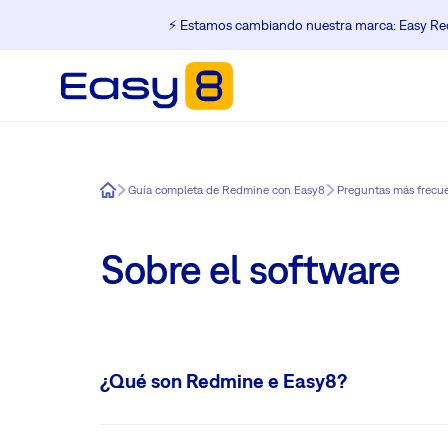
⚡️ Estamos cambiando nuestra marca: Easy Red
Easy8
Guía completa de Redmine con Easy8
Preguntas más frecu
Sobre el software
¿Qué son Redmine e Easy8?
Easy8 es una
mejora completa y extensible de Redmine
. 
funciones más solicitadas, como Easy Gantt, Global Gantt,