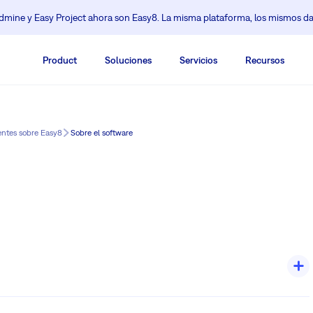
mine y Easy Project ahora son Easy8. La misma plataforma, los mismos da
Product
Soluciones
Servicios
Recursos
entes sobre Easy8
Sobre el software
Es 100% compatible con Redmine. Tiene un nuevo diseño móvil y las
 plantillas de proyecto, tableros, gráficos y diagramas, chat y mucho más