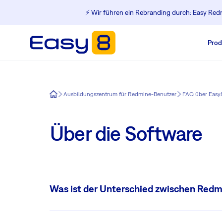
⚡️ Wir führen ein Rebranding durch: Easy Redm
Prod
Easy8
Ausbildungszentrum für Redmine-Benutzer
FAQ über Easy
Über die Software
Was ist der Unterschied zwischen Red
Easy Redmine ist ein komplettes und erweiterbares Redmi
Design und die beliebtesten Funktionen, wie Easy Gantt, 