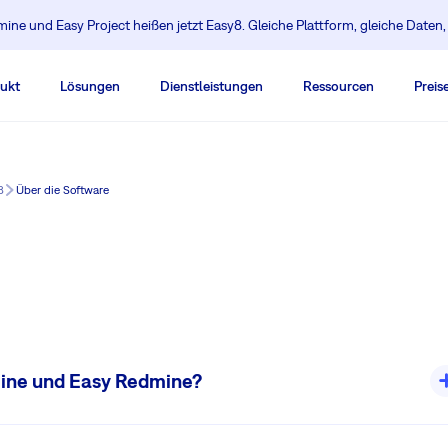
ine und Easy Project heißen jetzt Easy8. Gleiche Plattform, gleiche Daten
ukt
Lösungen
Dienstleistungen
Ressourcen
Preis
8
Über die Software
mine und Easy Redmine?
ne-Upgrade. Es ist 100% Redmine kompatibel. Es bringt neues & mobiles
Global Gantt, Projektvorlagen, Dashboards, Graphs & Chart, Chat und viele