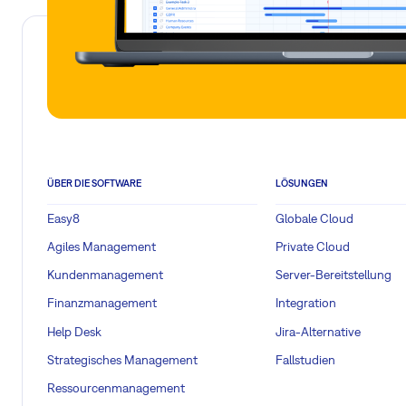
Aufgaben der Kunden
Grundlegender technischer Dienst für Kunden:
Behebung allgemeiner technischer Probleme (L1-Support)
Online-Chat – allgemeiner technischer Support
Behebung von Anwendungsausfällen
ÜBER DIE SOFTWARE
LÖSUNGEN
Fehlerbehebung im Kundenbereich und bei Zugriffsprobl
Easy8
Globale Cloud
Behebung aller Fehlermeldungen (Error 500, 403 etc.)
Agiles Management
Private Cloud
Lösung von „Wo finde ich“-Fragen oder Fragen zu allgem
Kundenmanagement
Server-Bereitstellung
Vermittlung an die Beratungsabteilung bei Fragen zur Ei
Finanzmanagement
Integration
Analysen erfordern (Kunden in der Implementierungsphas
Help Desk
Jira-Alternative
Vermittlung an die Vertriebsabteilung für alle kommerzie
Strategisches Management
Fallstudien
Post-Go-Live-Phase)
Ressourcenmanagement
Verweis auf die verfügbare Dokumentation für umfassen