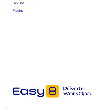
DevOps
Unterstützung von Kunden, die Bugs melden, bei benutze
Plugins
Unterstützung bei Serverproblemen des Kunden (kostenpfli
Weiterlesen