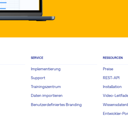
betreuung:
SERVICE
RESSOURCEN
emen
Implementierung
Preise
Support
REST-API
einen Anwendungseinstellungen
Trainingszentrum
Installation
nrichtung beim Kunden oder bei komplexeren Anpassungen, die mehr Zeit und
Daten importieren
Video-Leitfad
e)
Benutzerdefiniertes Branding
Wissensdaten
llen Anfragen oder für die Inanspruchnahme von Beratungsstunden (Kunden in de
Entwickler-Por
de Fragen zur Vorgehensweise