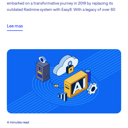
embarked on a transformative journey in 2019 by
replacing
its
outdated
Redmine system with Easy8
. With a legacy of over 60
years, the company sought a robust solution for managing high-
performance cryogenic environments in cutting-edge research.
Lee mas
Read the case study
4 minutes read