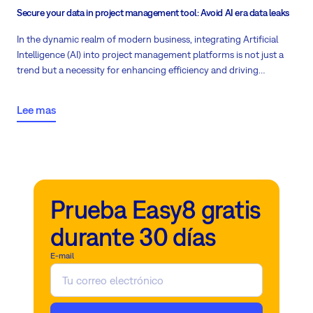
Secure your data in project management tool: Avoid AI era data leaks
In the dynamic realm of modern business, integrating Artificial
Intelligence (AI) into project management platforms is not just a
trend but a necessity for enhancing efficiency and driving
productivity. Easy8 is at the forefront of this technological
evolution, recognizing the paramount importance of safeguarding
Lee mas
data security and encryption amidst the AI revolution.
The
forthcoming Easy AI feature heralds a new era of secure, cloud-
based, and on-premises project management solutions, ensuring
that your sensitive data remains protected against the threat of
data breaches.
Prueba Easy8 gratis
durante 30 días
E-mail