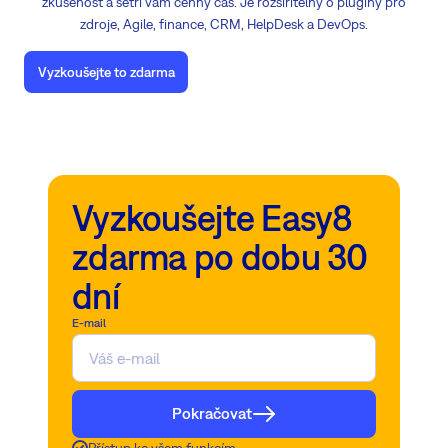
zkušenost a šetří vám cenný čas. Je rozšiřitelný o pluginy pro
zdroje, Agile, finance, CRM, HelpDesk a DevOps.
Vyzkoušejte to zdarma
Vyzkoušejte Easy8
zdarma po dobu 30
dní
E-mail
Pokračovat
Přístup ke všem funkcím