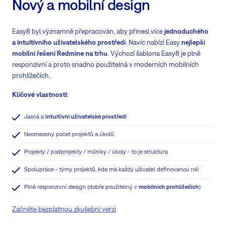
Nový a mobilní design
Easy8 byl významně přepracován, aby přinesl více
jednoduchého
a intuitivního uživatelského prostředí
. Navíc nabízí Easy
nejlepší
mobilní řešení Redmine na trhu
. Výchozí šablona Easy8 je plně
responzivní a proto snadno použitelná v moderních mobilních
prohlížečích.
Klíčové vlastnosti:
Jasná a
intuitivní uživatelské prostředí
Neomezený počet projektů a úkolů
Projekty / podprojekty / milníky / úkoly - to je struktura
Spolupráce - týmy projektů, kde má každý uživatel definovanou roli
Plně responzivní design (dobře použitelný v
mobilních prohlížečích
)
Začněte bezplatnou zkušební verzi