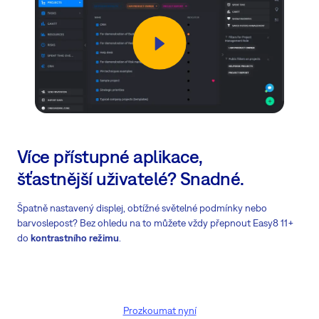
Více přístupné aplikace,
šťastnější uživatelé? Snadné.
Špatně nastavený displej, obtížné světelné podmínky nebo
barvoslepost? Bez ohledu na to můžete vždy přepnout Easy8 11+
do
kontrastního režimu
.
Prozkoumat nyní