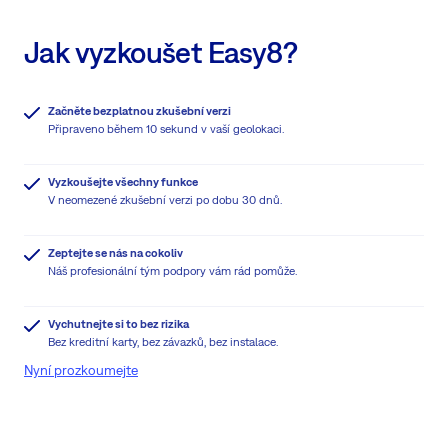
Jak vyzkoušet Easy8?
Začněte bezplatnou zkušební verzi
Připraveno během 10 sekund v vaší geolokaci.
Vyzkoušejte všechny funkce
V neomezené zkušební verzi po dobu 30 dnů.
Zeptejte se nás na cokoliv
Náš profesionální tým podpory vám rád pomůže.
Vychutnejte si to bez rizika
Bez kreditní karty, bez závazků, bez instalace.
Nyní prozkoumejte