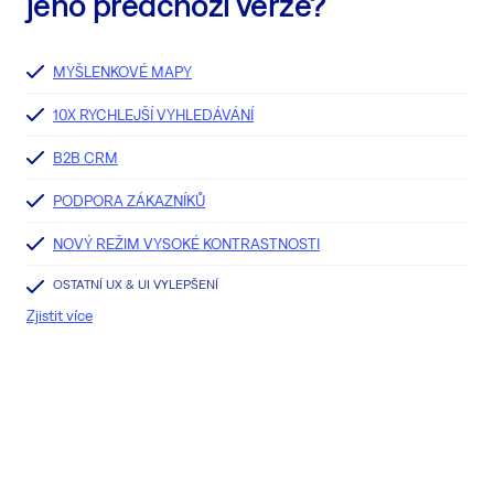
jeho předchozí verze?
MYŠLENKOVÉ MAPY
10X RYCHLEJŠÍ VYHLEDÁVÁNÍ
B2B CRM
PODPORA ZÁKAZNÍKŮ
NOVÝ REŽIM VYSOKÉ KONTRASTNOSTI
OSTATNÍ UX & UI VYLEPŠENÍ
Zjistit více