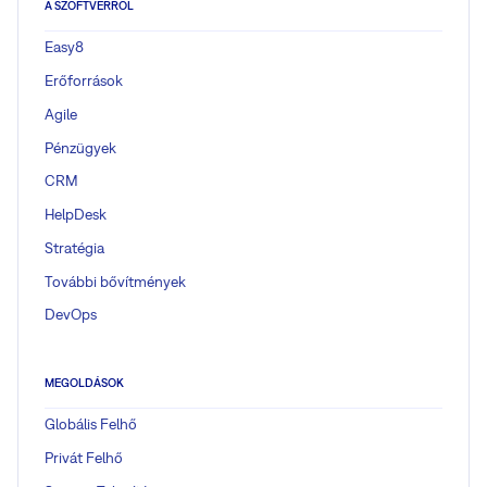
A SZOFTVERRŐL
Easy8
Erőforrások
Agile
Pénzügyek
CRM
HelpDesk
Stratégia
További bővítmények
DevOps
MEGOLDÁSOK
Globális Felhő
Privát Felhő