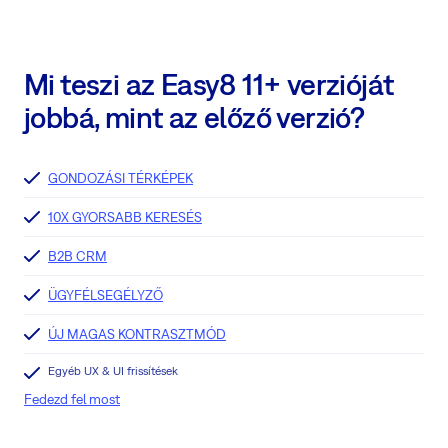
Mi teszi az Easy8 11+ verzióját
jobbá, mint az előző verzió?
GONDOZÁSI TÉRKÉPEK
10X GYORSABB KERESÉS
B2B CRM
ÜGYFÉLSEGÉLYZŐ
ÚJ MAGAS KONTRASZTMÓD
Egyéb UX & UI frissítések
Fedezd fel most