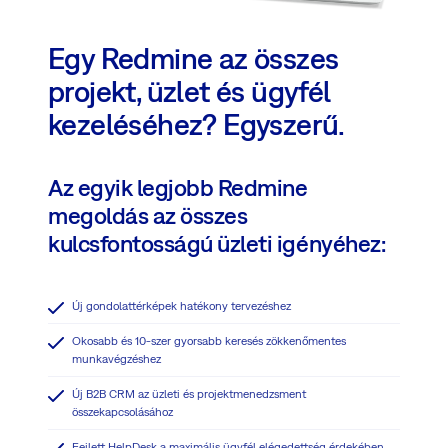
Egy Redmine az összes
projekt, üzlet és ügyfél
kezeléséhez? Egyszerű.
Az egyik legjobb Redmine
megoldás az összes
kulcsfontosságú üzleti igényéhez:
Új gondolattérképek hatékony tervezéshez
Okosabb és 10-szer gyorsabb keresés zökkenőmentes
munkavégzéshez
Új B2B CRM az üzleti és projektmenedzsment
összekapcsolásához
Fejlett HelpDesk a maximális ügyfél elégedettség érdekében