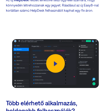
könnyedén létrehozzanak egy jegyet. Ráadásul az új Easy8-nal
korlátlan számú HelpDesk felhasználót kaphat egy fix áron.
Több elérhető alkalmazás,
boldogabb felhasználók?