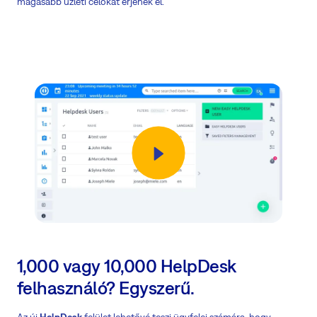
magasabb üzleti célokat érjenek el.
1,000 vagy 10,000 HelpDesk
felhasználó? Egyszerű.
Az új
HelpDesk
felület lehetővé teszi ügyfelei számára, hogy