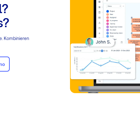
l?
s?
te. Kombinieren
emo