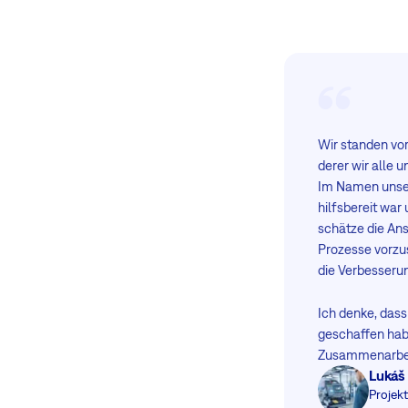
Wir standen vo
derer wir alle 
Im Namen unser
hilfsbereit war
schätze die An
Prozesse vorzus
die Verbesseru
Ich denke, das
geschaffen habe
Zusammenarbeit
Lukáš
Projek