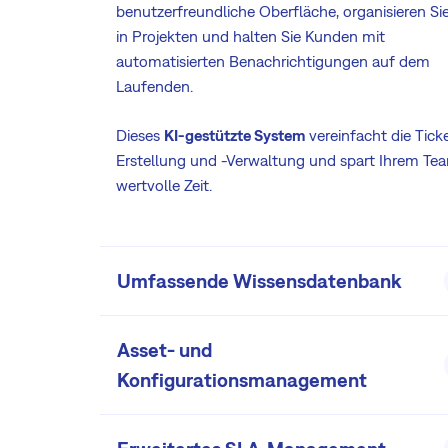
benutzerfreundliche Oberfläche, organisieren Sie
in Projekten und halten Sie Kunden mit
automatisierten Benachrichtigungen auf dem
Laufenden.
Dieses
KI-gestützte System
vereinfacht die Tick
Erstellung und -Verwaltung und spart Ihrem Te
wertvolle Zeit.
Umfassende Wissensdatenbank
Asset- und
Ermächtigen Sie Ihr Team und Ihre Kunden mit e
hochmodernen
Wiki-basierten
Wissensdatenba
Konfigurationsmanagement
Erstellen, bearbeiten und verwalten Sie reichhalt
Inhalte, von detaillierten Artikeln bis hin zu