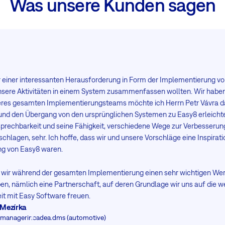
Was unsere Kunden sagen
r einer interessanten Herausforderung in Form der Implementierung vo
unsere Aktivitäten in einem System zusammenfassen wollten. Wir haben
es gesamten Implementierungsteams möchte ich Herrn Petr Vávra da
 und den Übergang von den ursprünglichen Systemen zu Easy8 erleichter
sprechbarkeit und seine Fähigkeit, verschiedene Wege zur Verbesserun
chlagen, sehr. Ich hoffe, dass wir und unsere Vorschläge eine Inspirati
ng von Easy8 waren.
s wir während der gesamten Implementierung einen sehr wichtigen Wer
n, nämlich eine Partnerschaft, auf deren Grundlage wir uns auf die w
 mit Easy Software freuen.
 Mezírka
tmanager
incadea.dms (automotive)