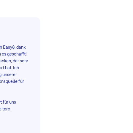
n Easy8, dank
 es geschafft!
nken, der sehr
t hat. Ich
g unserer
onsquelle für
t für uns
eitere