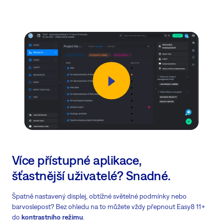
Více přístupné aplikace,
šťastnější uživatelé? Snadné.
Špatně nastavený displej, obtížné světelné podmínky nebo
barvoslepost? Bez ohledu na to můžete vždy přepnout Easy8 11+
do
kontrastního režimu
.