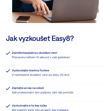
Jak vyzkoušet Easy8?
Začněte bezplatnou zkušební verzi
Připraveno během 10 sekund v vaší geolokaci.
Vyzkoušejte všechny funkce
V neomezené zkušební verzi po dobu 30 dnů.
Zeptejte se nás na cokoli
Náš profesionální tým podpory vám rád pomůže.
Vychutnejte si to bez rizika
Bez kreditní karty, bez závazků, bez instalace.