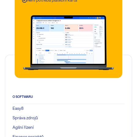
Není potřeba platební karta
O SOFTWARU
Easy8
Správa zdrojů
Agilní řízení
Finance projektů