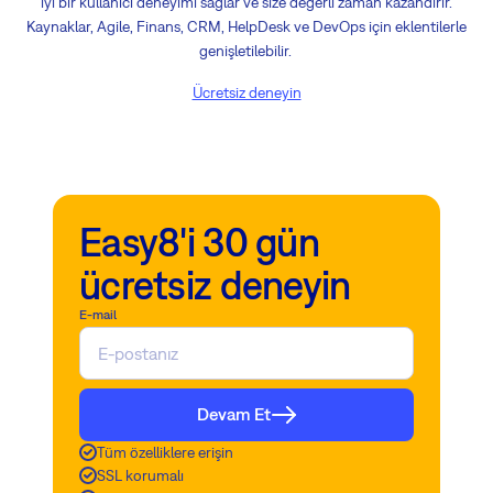
iyi bir kullanıcı deneyimi sağlar ve size değerli zaman kazandırır.
Kaynaklar, Agile, Finans, CRM, HelpDesk ve DevOps için eklentilerle
genişletilebilir.
Ücretsiz deneyin
Easy8'i 30 gün
ücretsiz deneyin
E-mail
Devam Et
Tüm özelliklere erişin
SSL korumalı