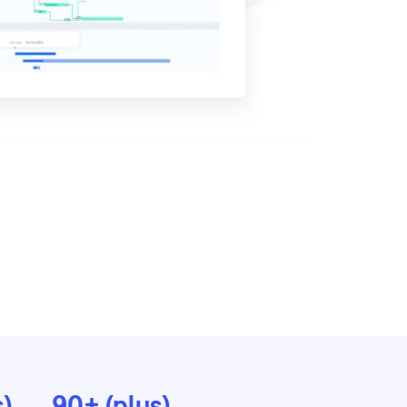
)
90+ (plus)