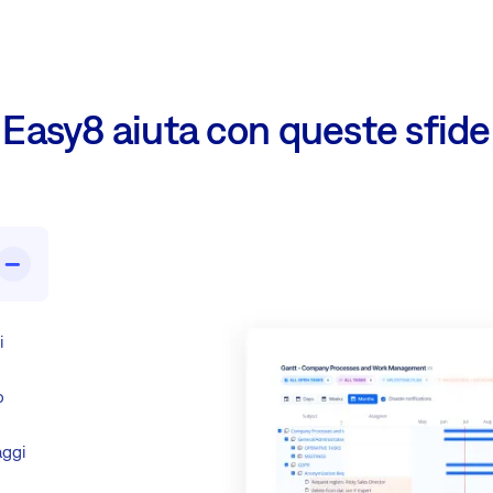
Easy8 aiuta con queste sfide
i
o
aggi