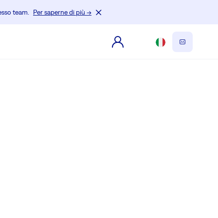
tesso team.
Per saperne di più →