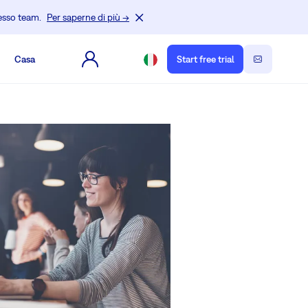
tesso team.
Per saperne di più →
Casa
Start free trial