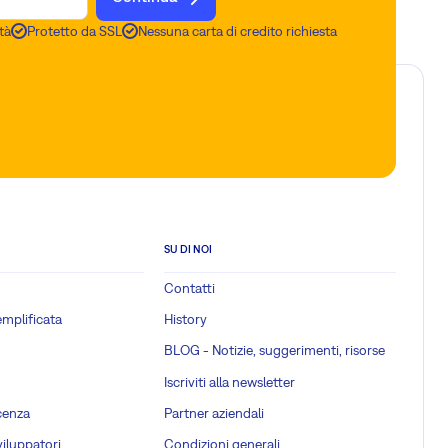
tà
Protetto da SSL
Nessuna carta di credito richiesta
SU DI NOI
Contatti
emplificata
History
BLOG - Notizie, suggerimenti, risorse
Iscriviti alla newsletter
cenza
Partner aziendali
viluppatori
Condizioni generali