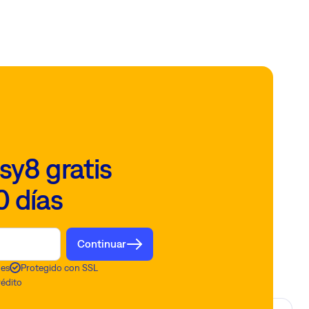
sy8 gratis
0 días
Continuar
nes
Protegido con SSL
rédito