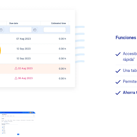
Funciones 
Accesibl
rápida”
Una tab
Permite 
Ahorra 
Útil
para
una
planificac
sencilla
y