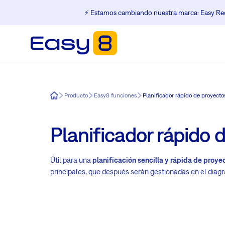
⚡️ Estamos cambiando nuestra marca: Easy Red
Easy8
Producto
Easy8 funciones
Planificador rápido de proyecto
Planificador rápido 
Útil para una
planificación sencilla y rápida de proy
principales, que después serán gestionadas en el diag
Útil
para
una