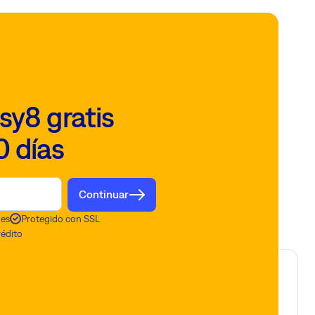
sy8 gratis
0 días
Continuar
nes
Protegido con SSL
rédito