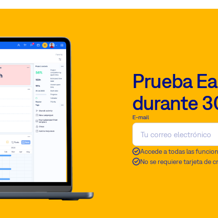
rápida
de
proyectos
puntuales
Prueba Ea
durante 3
E-mail
Accede a todas las funcio
No se requiere tarjeta de c